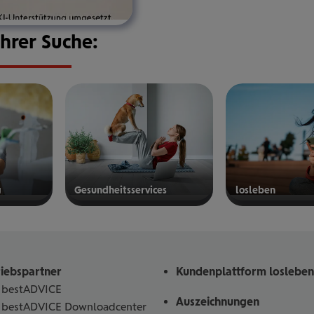
Ihrer Suche:
g
Gesund­heits­ser­vices
los­le­ben
mehr
mehr
erfahren
erfahren
riebspartner
Kundenplattform losleben
bestADVICE
Auszeichnungen
bestADVICE Downloadcenter