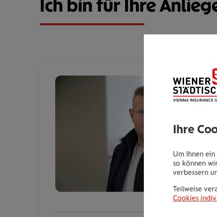
Ich bin für Ihre Anlieg
Ihre Co
Um Ihnen ein 
so können wir
verbessern u
Teilweise ver
Cookies indiv