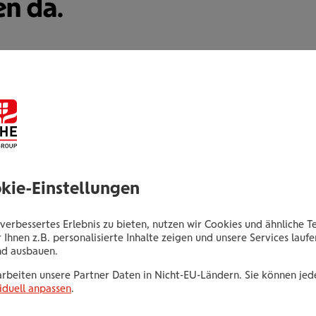
en da.
Thomas Bruckner
Bezirksdirektor
okie-Einstellungen
Untere Donaulände 40
4020 Linz
verbessertes Erlebnis zu bieten, nutzen wir Cookies und ähnliche T
 Ihnen z.B. personalisierte Inhalte zeigen und unsere Services lauf
nd ausbauen.
Tel.:
+435035042389
Mobil:
+436646013942389
arbeiten unsere Partner Daten in Nicht-EU-Ländern. Sie können jede
iduell anpassen
.
E-Mail:
t.bruckner@wienerstaedtische.at