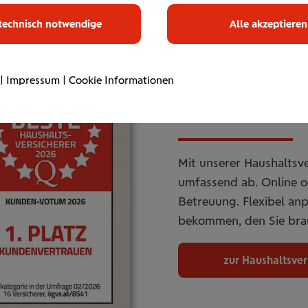
technisch notwendige
Alle akzeptieren
|
Impressum
|
Cookie Informationen
Haus­halts­ve
Mit unserer Haushaltsve
umfassend ab. Online od
Betreuung. Flexibel an
bekommen, den Sie bra
zur Haushaltsve