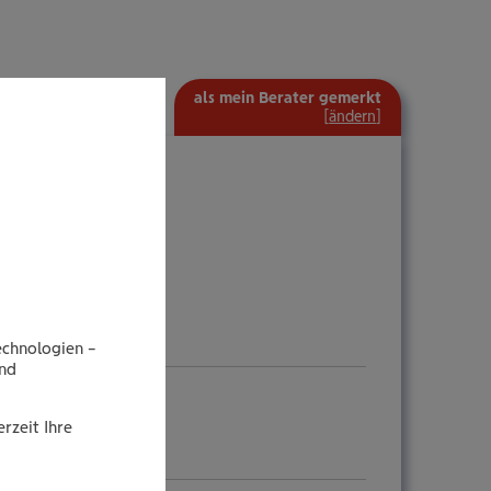
als mein Berater gemerkt
[
ändern
]
echnologien –
end
rzeit Ihre