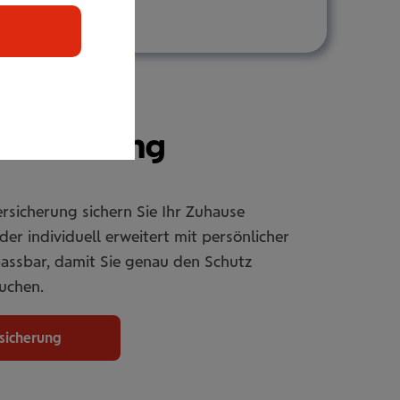
r­si­che­rung
rsicherung sichern Sie Ihr Zuhause
er individuell erweitert mit persönlicher
passbar, damit Sie genau den Schutz
uchen.
rsicherung