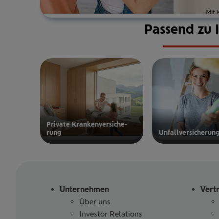
Passend zu 
Private Kran­ken­­­ver­si­che­
rung
Unfall­ver­si­che­run
zur privaten
zur
Kranken­
Unfallversicherung
versicherung
Unternehmen
Vert
Über uns
Investor Relations