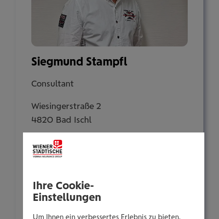
Siegmund Stampfl
Consultant
Wiesingerstraße 2
4820 Bad Ischl
Tel.:
+435035056914
Mobil:
Ihre Cookie-
+436646013956914
Einstellungen
E-Mail:
Um Ihnen ein verbessertes Erlebnis zu bieten,