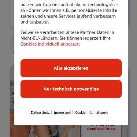
s.stampfl@wienerstaedtische.at
nutzen wir Cookies und ähnliche Technologien –
so können wir Ihnen z.B. personalisierte Inhalte
Über mich
zeigen und unsere Services laufend verbessern
und ausbauen.
Lukas Stampfl
Teilweise verarbeiten unsere Partner Daten in
Nicht-EU-Ländern. Sie können jederzeit Ihre
gepr. VB.
Cookies individuell anpassen
.
Details
Alle akzeptieren
Nur technisch notwendige
|
|
Datenschutz
Impressum
Cookie Informationen