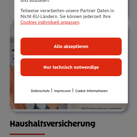
und ausbauen.
Über mich
Teilweise verarbeiten unsere Partner Daten in
Nicht-EU-Ländern. Sie können jederzeit Ihre
Cookies individuell anpassen
.
Alle akzeptieren
Nur technisch notwendige
|
|
Datenschutz
Impressum
Cookie Informationen
Haus­halts­ver­si­che­rung