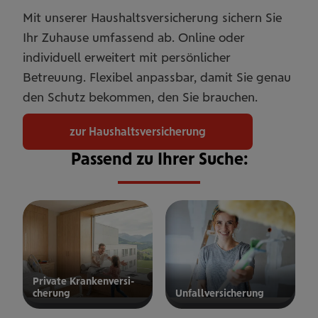
Mit unserer Haushaltsversicherung sichern Sie
Ihr Zuhause umfassend ab. Online oder
individuell erweitert mit persönlicher
Betreuung. Flexibel anpassbar, damit Sie genau
den Schutz bekommen, den Sie brauchen.
zur Haushaltsversicherung
Passend zu Ihrer Suche:
Private Kran­ken­­­ver­si­
che­rung
Unfall­ver­si­che­rung
ur privaten