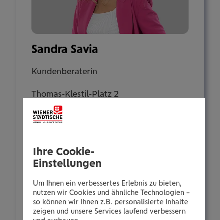
Sandra Savia
Kundenberaterin
Thomas-Klestil-Platz 2
1030 Wien
Tel.:
Ihre Cookie-
+435035025036
Einstellungen
Mobil:
+436646013925036
Um Ihnen ein verbessertes Erlebnis zu bieten,
nutzen wir Cookies und ähnliche Technologien –
E-Mail:
so können wir Ihnen z.B. personalisierte Inhalte
s.savia@wienerstaedtische.at
zeigen und unsere Services laufend verbessern