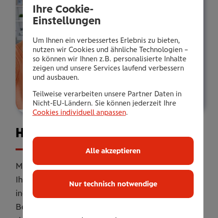
Ihre Cookie-
Einstellungen
Um Ihnen ein verbessertes Erlebnis zu bieten,
nutzen wir Cookies und ähnliche Technologien –
so können wir Ihnen z.B. personalisierte Inhalte
zeigen und unsere Services laufend verbessern
und ausbauen.
Teilweise verarbeiten unsere Partner Daten in
Nicht-EU-Ländern. Sie können jederzeit Ihre
Cookies individuell anpassen
.
Haus­halts­ver­si­che­rung
Alle akzeptieren
Mit unserer Haushaltsversicherung sichern Sie
Ihr Zuhause umfassend ab. Online oder
Nur technisch notwendige
individuell erweitert mit persönlicher
Betreuung. Flexibel anpassbar, damit Sie genau