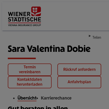
Su
Teilen
Sara Valentina Dobie
Termin
Rückruf anfordern
vereinbaren
Kontaktdaten
Anfahrtsplan
herunterladen
Übersicht
Karrierechance
Gut beraten in allen