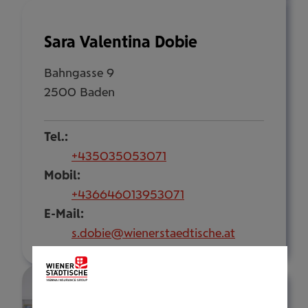
Sara Valentina Dobie
Bahngasse 9
2500 Baden
Tel.:
+435035053071
Mobil:
+436646013953071
E-Mail:
s.dobie@wienerstaedtische.at