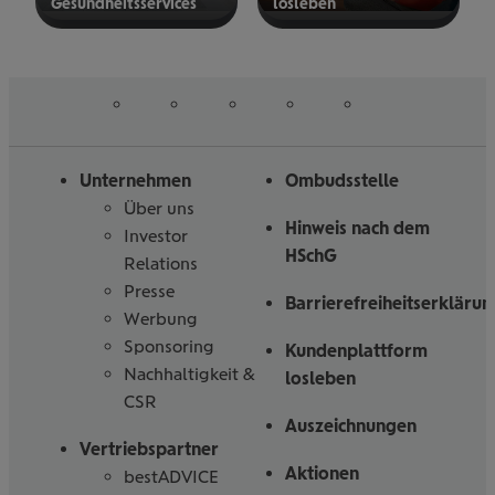
Gesund­heits­ser­vices
los­le­ben
mehr
mehr
erfahren
erfahren
auf
auf
auf
auf
auf
Folgen
Linked
Instagram
Facebook
Tiktoc
YouTube
Sie
in
uns
Unternehmen
Ombudsstelle
Über uns
Hinweis nach dem
Investor
HSchG
Relations
Presse
Barrierefreiheitserklärun
Werbung
Sponsoring
Kundenplattform
Nachhaltigkeit &
losleben
CSR
Auszeichnungen
Vertriebspartner
Aktionen
bestADVICE