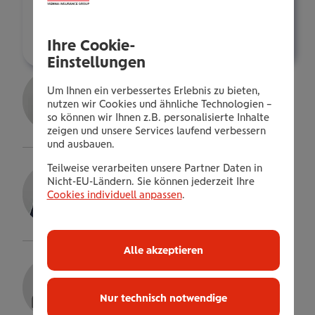
roman.mayer@wienerstaedtische.at
Über mich
Ihre Cookie-
Einstellungen
Matthias Hannel
Um Ihnen ein verbessertes Erlebnis zu bieten,
gepr. VB.
nutzen wir Cookies und ähnliche Technologien –
so können wir Ihnen z.B. personalisierte Inhalte
Details
zeigen und unsere Services laufend verbessern
und ausbauen.
Marcus Schöniger
Teilweise verarbeiten unsere Partner Daten in
Nicht-EU-Ländern. Sie können jederzeit Ihre
Bezirksdirektor
Cookies individuell anpassen
.
Details
Alle akzeptieren
Mag.a Martyna Stepien, MA
Gepr.VersBer.in
Nur technisch notwendige