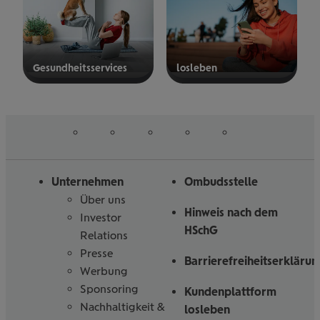
Gesund­heits­ser­vices
los­le­ben
mehr
mehr
erfahren
erfahren
auf
auf
auf
auf
auf
Folgen
Linked
Instagram
Facebook
Tiktoc
YouTube
Sie
in
uns
Unternehmen
Ombudsstelle
Über uns
Hinweis nach dem
Investor
HSchG
Relations
Presse
Barrierefreiheitserklärun
Werbung
Sponsoring
Kundenplattform
Nachhaltigkeit &
losleben