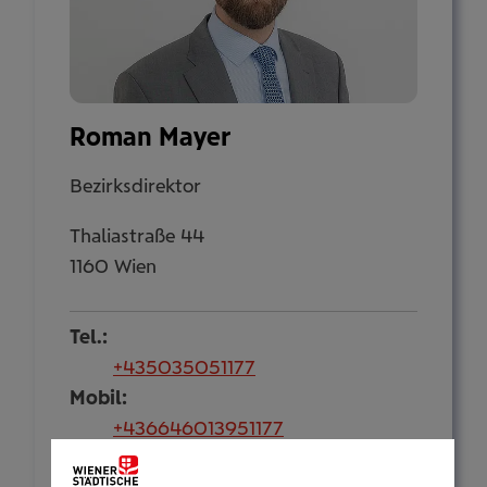
Roman Mayer
Bezirksdirektor
Thaliastraße 44
1160 Wien
Tel.:
+435035051177
Mobil:
+436646013951177
E-Mail: