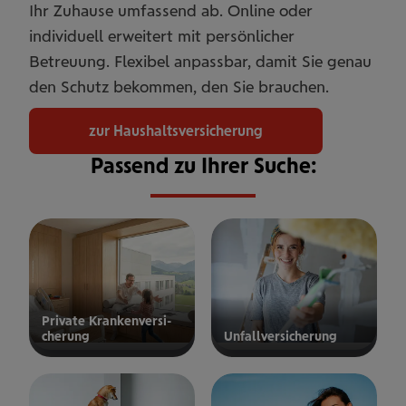
Ihr Zuhause umfassend ab. Online oder
individuell erweitert mit persönlicher
Betreuung. Flexibel anpassbar, damit Sie genau
den Schutz bekommen, den Sie brauchen.
zur Haushaltsversicherung
Passend zu Ihrer Suche:
Private Kran­ken­­­ver­si­
che­rung
Unfall­ver­si­che­rung
ur privaten
zur
Kranken­
Unfallversicherung
ersicherung