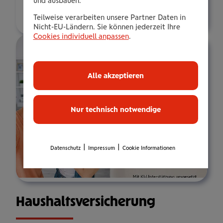
und ausbauen.
Über mich
Teilweise verarbeiten unsere Partner Daten in
Nicht-EU-Ländern. Sie können jederzeit Ihre
Cookies individuell anpassen
.
Alle akzeptieren
Nur technisch notwendige
|
|
Datenschutz
Impressum
Cookie Informationen
Haus­halts­ver­si­che­rung