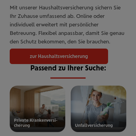
Mit unserer Haushaltsversicherung sichern Sie
Ihr Zuhause umfassend ab. Online oder
individuell erweitert mit persönlicher
Betreuung. Flexibel anpassbar, damit Sie genau
den Schutz bekommen, den Sie brauchen.
zur Haushaltsversicherung
Passend zu Ihrer Suche:
Private Kran­ken­­­ver­si­
che­rung
Unfall­ver­si­che­rung
ur privaten