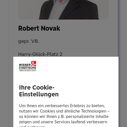
Robert Novak
gepr. VB.
Harry-Glück-Platz 2
1100 Wien
Tel.:
Ihre Cookie-
+435035051049
Einstellungen
Mobil:
+436646013951049
Um Ihnen ein verbessertes Erlebnis zu bieten,
nutzen wir Cookies und ähnliche Technologien –
E-Mail:
so können wir Ihnen z.B. personalisierte Inhalte
robert.novak@wienerstaedtische.at
zeigen und unsere Services laufend verbessern