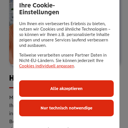
Ihre Cookie-
Einstellungen
Um Ihnen ein verbessertes Erlebnis zu bieten,
nutzen wir Cookies und ähnliche Technologien –
so können wir Ihnen z.B. personalisierte Inhalte
zeigen und unsere Services laufend verbessern
und ausbauen.
Teilweise verarbeiten unsere Partner Daten in
Nicht-EU-Ländern. Sie können jederzeit Ihre
Cookies individuell anpassen
.
Haus­halts­ver­si­che­rung
Alle akzeptieren
Mit unserer Haushaltsversicherung sichern Sie
Ihr Zuhause umfassend ab. Online oder
Nur technisch notwendige
individuell erweitert mit persönlicher
Betreuung. Flexibel anpassbar, damit Sie genau