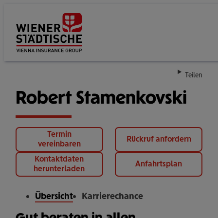
Su
Teilen
Robert Stamenkovski
Termin
Rückruf anfordern
vereinbaren
Kontaktdaten
Anfahrtsplan
herunterladen
Übersicht
Karrierechance
Gut beraten in allen