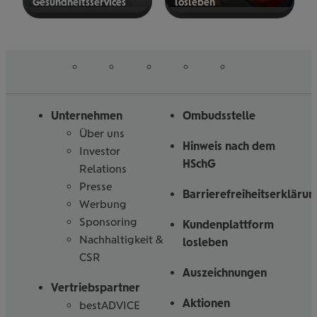
Gesund­heits­ser­vices
los­le­ben
mehr
mehr
erfahren
erfahren
auf
auf
auf
auf
auf
Folgen
Linked
Instagram
Facebook
Tiktoc
YouTube
Sie
in
uns
Unternehmen
Ombudsstelle
Über uns
Hinweis nach dem
Investor
HSchG
Relations
Presse
Barrierefreiheitserklärun
Werbung
Sponsoring
Kundenplattform
Nachhaltigkeit &
losleben
CSR
Auszeichnungen
Vertriebspartner
Aktionen
bestADVICE