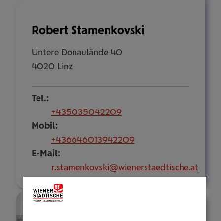
Robert Stamenkovski
Untere Donaulände 40
4020 Linz
Tel.:
+435035042209
Mobil:
+436646013942209
E-Mail:
r.stamenkovski@wienerstaedtische.at