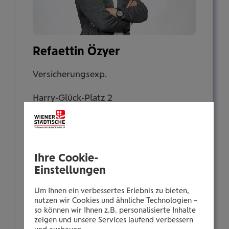
Refaettin Özyer
Versicherungsexp.
Harry-Glück-Platz 2
1100 Wien
Tel.:
Ihre Cookie-
+435035050908
Einstellungen
Mobil:
+436646013950908
Um Ihnen ein verbessertes Erlebnis zu bieten,
nutzen wir Cookies und ähnliche Technologien –
E-Mail:
so können wir Ihnen z.B. personalisierte Inhalte
r.oezyer@wienerstaedtische.at
zeigen und unsere Services laufend verbessern