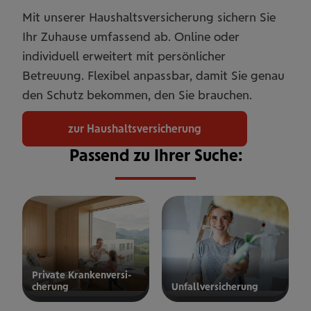
Mit unserer Haushaltsversicherung sichern Sie
Ihr Zuhause umfassend ab. Online oder
individuell erweitert mit persönlicher
Betreuung. Flexibel anpassbar, damit Sie genau
den Schutz bekommen, den Sie brauchen.
zur Haushaltsversicherung
Passend zu Ihrer Suche:
Private Kran­ken­­­ver­si­
che­rung
Unfall­ver­si­che­rung
ur privaten