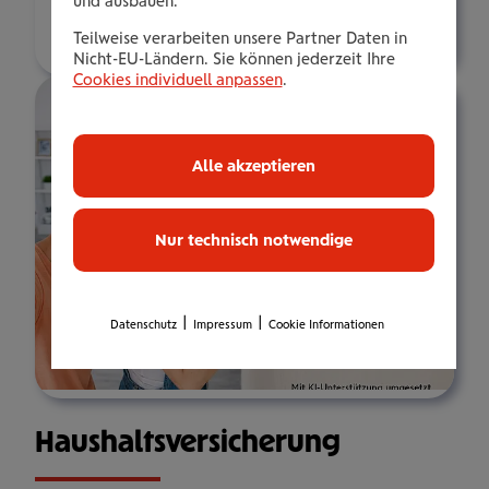
und ausbauen.
Über mich
Teilweise verarbeiten unsere Partner Daten in
Nicht-EU-Ländern. Sie können jederzeit Ihre
Cookies individuell anpassen
.
Alle akzeptieren
Nur technisch notwendige
|
|
Datenschutz
Impressum
Cookie Informationen
Haus­halts­ver­si­che­rung