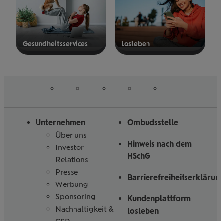
Gesund­heits­ser­vices
los­le­ben
mehr
mehr
erfahren
erfahren
auf
auf
auf
auf
auf
Folgen
Linked
Instagram
Facebook
Tiktoc
YouTube
Sie
in
uns
Unternehmen
Ombudsstelle
Über uns
Hinweis nach dem
Investor
HSchG
Relations
Presse
Barrierefreiheitserklärun
Werbung
Sponsoring
Kundenplattform
Nachhaltigkeit &
losleben