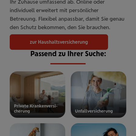
Ihr Zuhause umfassend ab. Online oder
individuell erweitert mit persönlicher
Betreuung. Flexibel anpassbar, damit Sie genau
den Schutz bekommen, den Sie brauchen.
zur Haushaltsversicherung
Passend zu Ihrer Suche:
Private Kran­ken­­­ver­si­
che­rung
Unfall­ver­si­che­rung
ur privaten
zur
Kranken­
Unfallversicherung
ersicherung