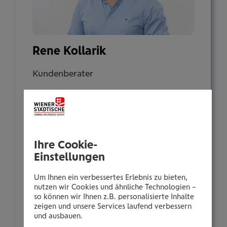
Rene Kollarik
Kundenberater
Thomas-Klestil-Platz 2
1030 Wien
Ihre Cookie-
Tel.:
Einstellungen
+435035022792
Mobil:
Um Ihnen ein verbessertes Erlebnis zu bieten,
+436646013922792
nutzen wir Cookies und ähnliche Technologien –
so können wir Ihnen z.B. personalisierte Inhalte
E-Mail:
zeigen und unsere Services laufend verbessern
r.kollarik@wienerstaedtische.at
und ausbauen.