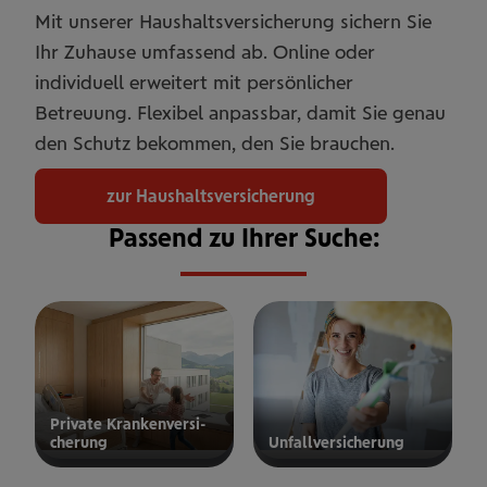
Mit unserer Haushaltsversicherung sichern Sie
Ihr Zuhause umfassend ab. Online oder
individuell erweitert mit persönlicher
Betreuung. Flexibel anpassbar, damit Sie genau
den Schutz bekommen, den Sie brauchen.
zur Haushaltsversicherung
Passend zu Ihrer Suche:
Private Kran­ken­­­ver­si­
che­rung
Unfall­ver­si­che­rung
ur privaten
zur