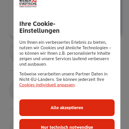
E-Mail:
r.benesch@wienerstaedtische.at
Ihre Cookie-
Über mich
Einstellungen
Roxana Goldnagl
Um Ihnen ein verbessertes Erlebnis zu bieten,
nutzen wir Cookies und ähnliche Technologien –
Gepr.VersBer.in
so können wir Ihnen z.B. personalisierte Inhalte
zeigen und unsere Services laufend verbessern
Details
und ausbauen.
Teilweise verarbeiten unsere Partner Daten in
Ing. Peter Nekola
Nicht-EU-Ländern. Sie können jederzeit Ihre
Cookies individuell anpassen
.
Bezirksdirektor
Details
Alle akzeptieren
Franz Strakonitzky
Nur technisch notwendige
Sub Direktor