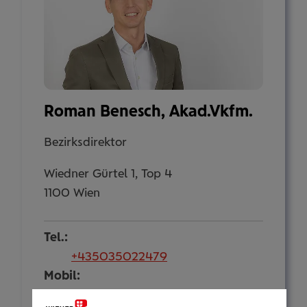
Roman Benesch, Akad.Vkfm.
Bezirksdirektor
Wiedner Gürtel 1, Top 4
1100 Wien
Tel.:
+435035022479
Mobil:
+436646013922479