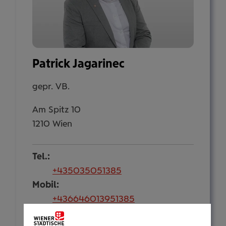
Patrick Jagarinec
gepr. VB.
Am Spitz 10
1210 Wien
Tel.:
+435035051385
Mobil:
+436646013951385
E-Mail: