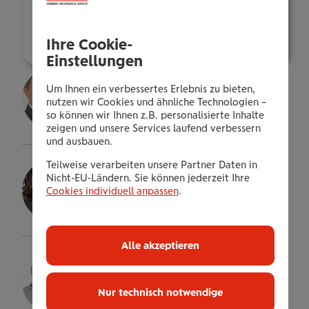
p.jagarinec@wienerstaedtische.at
Über mich
Ihre Cookie-
Einstellungen
Ernst Beneder
Um Ihnen ein verbessertes Erlebnis zu bieten,
Bezirksdirektor
nutzen wir Cookies und ähnliche Technologien –
so können wir Ihnen z.B. personalisierte Inhalte
Details
zeigen und unsere Services laufend verbessern
und ausbauen.
Tatjana Nikolovska
Teilweise verarbeiten unsere Partner Daten in
Nicht-EU-Ländern. Sie können jederzeit Ihre
Senior Consultant
Cookies individuell anpassen
.
Details
Alle akzeptieren
Paul Zant
Sales Manager
Nur technisch notwendige