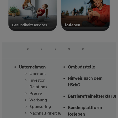
Gesund­heits­ser­vices
los­le­ben
mehr
mehr
erfahren
erfahren
auf
auf
auf
auf
auf
Folgen
Linked
Instagram
Facebook
Tiktoc
YouTube
Sie
in
uns
Unternehmen
Ombudsstelle
Über uns
Hinweis nach dem
Investor
HSchG
Relations
Presse
Barrierefreiheitserklärun
Werbung
Sponsoring
Kundenplattform
Nachhaltigkeit &
losleben