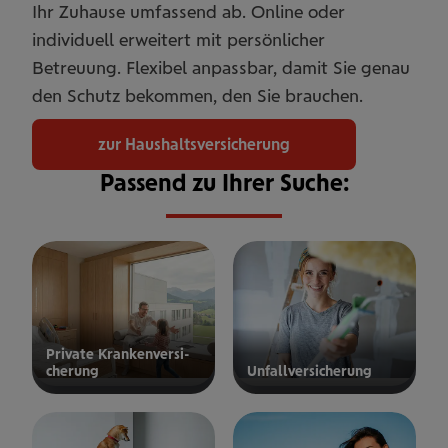
Ihr Zuhause umfassend ab. Online oder
individuell erweitert mit persönlicher
Betreuung. Flexibel anpassbar, damit Sie genau
den Schutz bekommen, den Sie brauchen.
zur Haushaltsversicherung
Passend zu Ihrer Suche:
Private Kran­ken­­­ver­si­
che­rung
Unfall­ver­si­che­rung
ur privaten
zur
Kranken­
Unfallversicherung
ersicherung