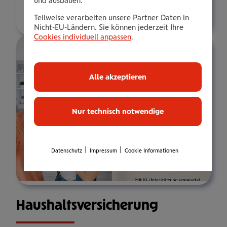
und ausbauen.
Über mich
Teilweise verarbeiten unsere Partner Daten in
Nicht-EU-Ländern. Sie können jederzeit Ihre
Cookies individuell anpassen
.
Alle akzeptieren
Nur technisch notwendige
|
|
Datenschutz
Impressum
Cookie Informationen
Haus­halts­ver­si­che­rung