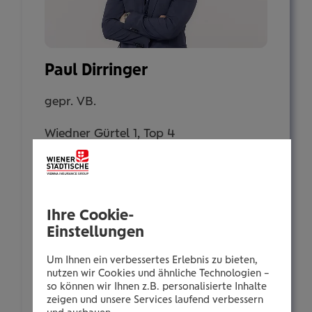
Paul Dirringer
gepr. VB.
Wiedner Gürtel 1, Top 4
1100 Wien
Tel.:
Ihre Cookie-
+435035027090
Einstellungen
Mobil:
+436646013927090
Um Ihnen ein verbessertes Erlebnis zu bieten,
nutzen wir Cookies und ähnliche Technologien –
E-Mail:
so können wir Ihnen z.B. personalisierte Inhalte
p.dirringer@wienerstaedtische.at
zeigen und unsere Services laufend verbessern