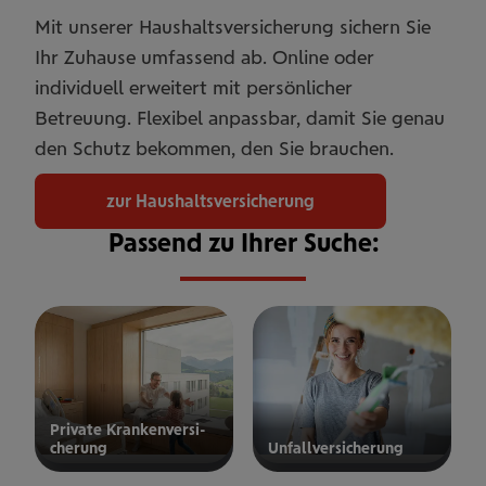
Mit unserer Haushaltsversicherung sichern Sie
Ihr Zuhause umfassend ab. Online oder
individuell erweitert mit persönlicher
Betreuung. Flexibel anpassbar, damit Sie genau
den Schutz bekommen, den Sie brauchen.
zur Haushaltsversicherung
Passend zu Ihrer Suche:
Private Kran­ken­­­ver­si­
che­rung
Unfall­ver­si­che­rung
ur privaten