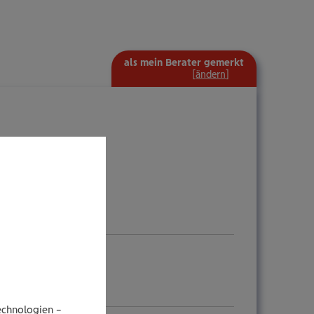
als mein Berater gemerkt
mehr
[
ändern
]
Information
ein-/ausblenden
echnologien –