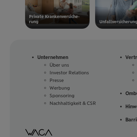
Private Kran­ken­­­ver­si­che­
rung
Unfall­ver­si­che­run
zur privaten
zur
Kranken­
Unfallversicherung
versicherung
Unternehmen
Vert
Über uns
Investor Relations
Presse
Werbung
Ombu
Sponsoring
Nachhaltigkeit & CSR
Hinw
Barr
Barrierefreiheitserklärung