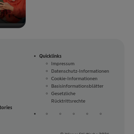
Quicklinks
Impressum
Datenschutz-Informationen
Cookie-Informationen
Basisinformationsblätter
Gesetzliche
Rücktrittsrechte
tories
Folgen
auf
auf
auf
auf
auf
Sie
Linked
Instagram
Facebook
Tiktoc
YouTube
uns
in