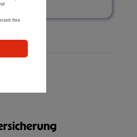
end
tkova
rzeit Ihre
r­si­che­rung