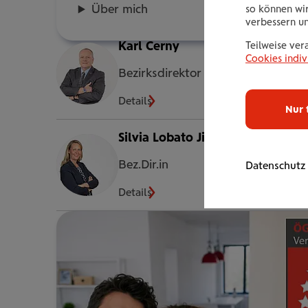
Über mich
so können wir
verbessern u
Karl Cerny
Teilweise ver
Cookies indiv
Bezirksdirektor
Details
Nur 
Silvia Lobato Jimenez
Bez.Dir.in
Datenschutz
Details