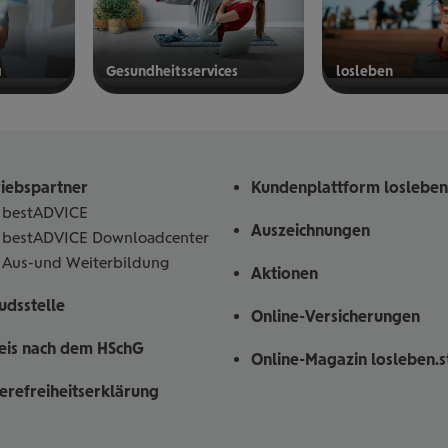
g
Gesund­heits­ser­vices
los­le­ben
mehr
mehr
erfahren
erfahren
riebspartner
Kundenplattform losleben
bestADVICE
Auszeichnungen
bestADVICE Downloadcenter
Aus-und Weiterbildung
Aktionen
dsstelle
Online-Versicherungen
eis nach dem HSchG
Online-Magazin losleben.s
ierefreiheitserklärung