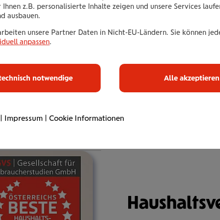
 Ihnen z.B. personalisierte Inhalte zeigen und unsere Services lauf
nd ausbauen.
Mariana Tzve
arbeiten unsere Partner Daten in Nicht-EU-Ländern. Sie können jede
iduell anpassen
.
Bez.Dir.in
Details
technisch notwendige
Alle akzeptieren
|
Impressum
|
Cookie Informationen
Haus­halts­ve