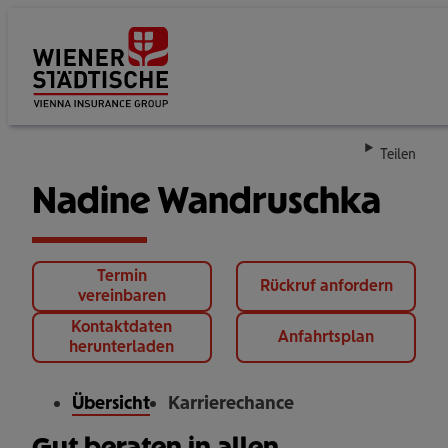
Su
Teilen
Nadine Wandruschka
Termin
Rückruf anfordern
vereinbaren
Kontaktdaten
Anfahrtsplan
herunterladen
Übersicht
Karrierechance
Gut beraten in allen