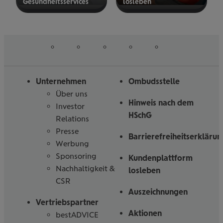
Gesund­heits­ser­vices
los­le­ben
mehr
mehr
erfahren
erfahren
auf
auf
auf
auf
auf
Folgen
Linked
Instagram
Facebook
Tiktoc
YouTube
Sie
in
uns
Unternehmen
Ombudsstelle
Über uns
Hinweis nach dem
Investor
HSchG
Relations
Presse
Barrierefreiheitserklärun
Werbung
Sponsoring
Kundenplattform
Nachhaltigkeit &
losleben
CSR
Auszeichnungen
Vertriebspartner
Aktionen
bestADVICE