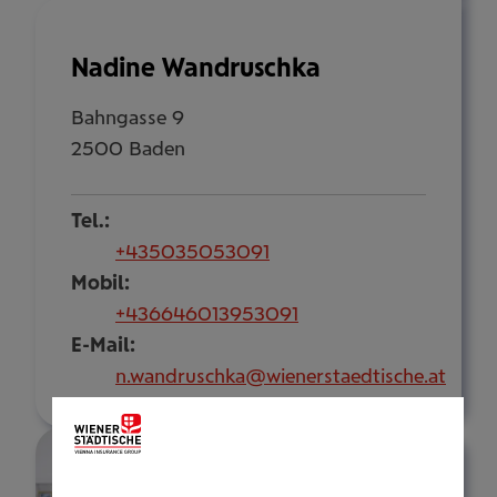
Nadine Wandruschka
Bahngasse 9
2500 Baden
Tel.:
+435035053091
Mobil:
+436646013953091
E-Mail:
n.wandruschka@wienerstaedtische.at