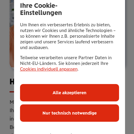
Ihre Cookie-
Einstellungen
Um Ihnen ein verbessertes Erlebnis zu bieten,
nutzen wir Cookies und ähnliche Technologien –
so können wir Ihnen z.B. personalisierte Inhalte
zeigen und unsere Services laufend verbessern
und ausbauen.
Teilweise verarbeiten unsere Partner Daten in
Nicht-EU-Ländern. Sie können jederzeit Ihre
Cookies individuell anpassen
.
Haus­halts­ver­si­che­rung
Alle akzeptieren
Mit unserer Haushaltsversicherung sichern Sie
Ihr Zuhause umfassend ab. Online oder
Nur technisch notwendige
individuell erweitert mit persönlicher
Betreuung. Flexibel anpassbar, damit Sie genau