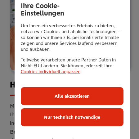
Ihre Cookie-
Einstellungen
Um Ihnen ein verbessertes Erlebnis zu bieten,
nutzen wir Cookies und ähnliche Technologien –
so können wir Ihnen z.B. personalisierte Inhalte
zeigen und unsere Services laufend verbessern
und ausbauen.
Teilweise verarbeiten unsere Partner Daten in
Nicht-EU-Ländern. Sie können jederzeit Ihre
Cookies individuell anpassen
.
Haus­halts­ver­si­che­rung
Alle akzeptieren
Mit unserer Haushaltsversicherung sichern Sie
Ihr Zuhause umfassend ab. Online oder
Nur technisch notwendige
individuell erweitert mit persönlicher
Betreuung. Flexibel anpassbar, damit Sie genau