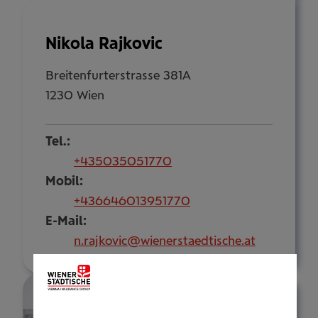
Nikola Rajkovic
Breitenfurterstrasse 381A
1230 Wien
Tel.:
+435035051770
Mobil:
+436646013951770
E-Mail:
n.rajkovic@wienerstaedtische.at