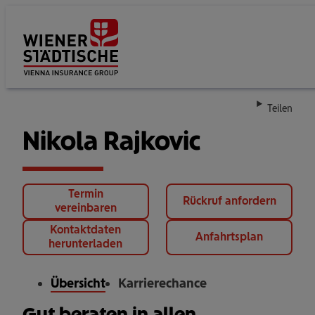
Su
Teilen
Nikola Rajkovic
Termin
Rückruf anfordern
vereinbaren
Kontaktdaten
Anfahrtsplan
herunterladen
Übersicht
Karrierechance
Gut beraten in allen