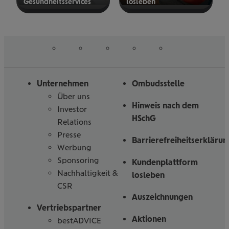
Gesund­heits­ser­vices
los­le­ben
mehr
mehr
erfahren
erfahren
auf
auf
auf
auf
auf
Folgen
Linked
Instagram
Facebook
Tiktoc
YouTube
Sie
in
uns
Unternehmen
Ombudsstelle
Über uns
Hinweis nach dem
Investor
HSchG
Relations
Presse
Barrierefreiheitserklärun
Werbung
Sponsoring
Kundenplattform
Nachhaltigkeit &
losleben
CSR
Auszeichnungen
Vertriebspartner
Aktionen
bestADVICE