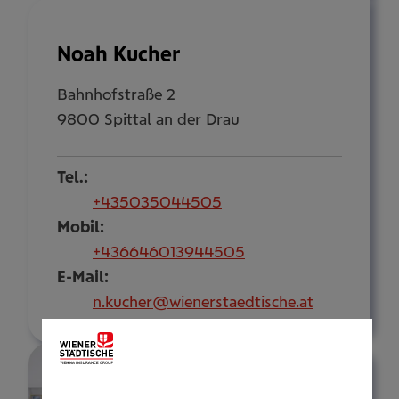
Noah Kucher
Bahnhofstraße 2
9800 Spittal an der Drau
Tel.:
+435035044505
Mobil:
+436646013944505
E-Mail:
n.kucher@wienerstaedtische.at