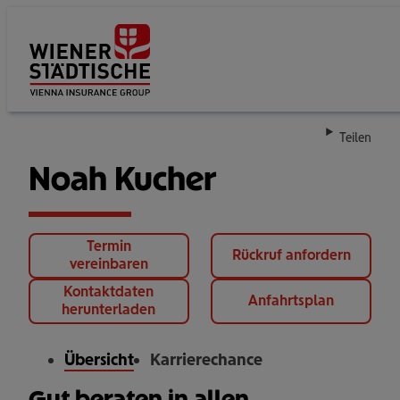
Su
Teilen
Noah Kucher
Termin
Rückruf anfordern
vereinbaren
Kontaktdaten
Anfahrtsplan
herunterladen
Übersicht
Karrierechance
Gut beraten in allen