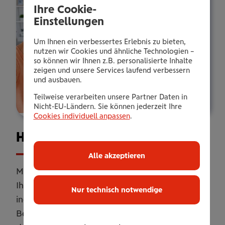
Ihre Cookie-
Einstellungen
Um Ihnen ein verbessertes Erlebnis zu bieten,
nutzen wir Cookies und ähnliche Technologien –
so können wir Ihnen z.B. personalisierte Inhalte
zeigen und unsere Services laufend verbessern
und ausbauen.
Teilweise verarbeiten unsere Partner Daten in
Nicht-EU-Ländern. Sie können jederzeit Ihre
Cookies individuell anpassen
.
Haus­halts­ver­si­che­rung
Alle akzeptieren
Mit unserer Haushaltsversicherung sichern Sie
Ihr Zuhause umfassend ab. Online oder
Nur technisch notwendige
individuell erweitert mit persönlicher
Betreuung. Flexibel anpassbar, damit Sie genau