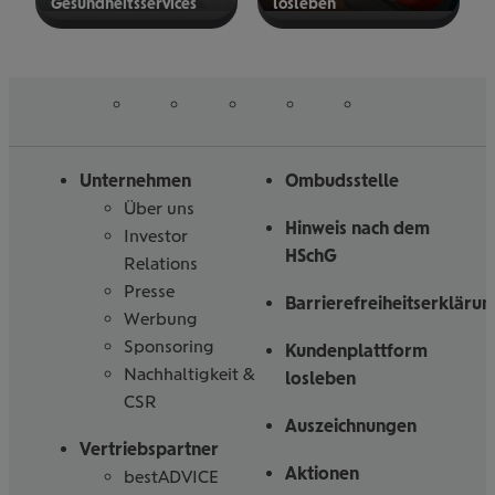
Gesund­heits­ser­vices
los­le­ben
mehr
mehr
erfahren
erfahren
auf
auf
auf
auf
auf
Folgen
Linked
Instagram
Facebook
Tiktoc
YouTube
Sie
in
uns
Unternehmen
Ombudsstelle
Über uns
Hinweis nach dem
Investor
HSchG
Relations
Presse
Barrierefreiheitserklärun
Werbung
Sponsoring
Kundenplattform
Nachhaltigkeit &
losleben
CSR
Auszeichnungen
Vertriebspartner
Aktionen
bestADVICE