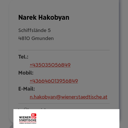
Narek Hakobyan
Schiffslände 5
4810 Gmunden
Tel.:
+435035056849
Mobil:
+436646013956849
E-Mail:
n.hakobyan@wienerstaedtische.at
Über mich