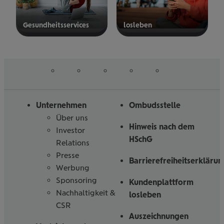
Gesund­heits­ser­vices
los­le­ben
mehr
mehr
erfahren
erfahren
auf
auf
auf
auf
auf
Folgen
Linked
Instagram
Facebook
Tiktoc
YouTube
Sie
in
uns
Unternehmen
Ombudsstelle
Über uns
Hinweis nach dem
Investor
HSchG
Relations
Presse
Barrierefreiheitserklärun
Werbung
Sponsoring
Kundenplattform
Nachhaltigkeit &
losleben
CSR
Auszeichnungen