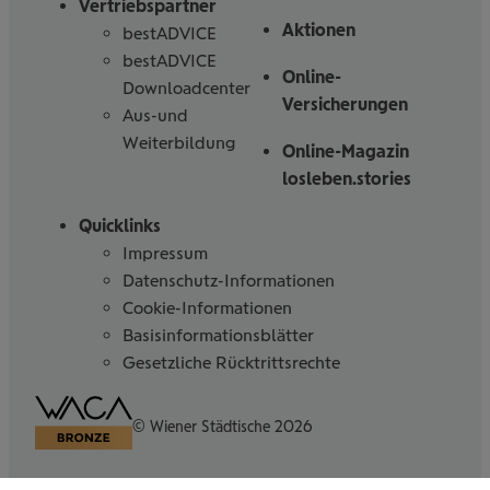
Vertriebspartner
Aktionen
bestADVICE
bestADVICE
Online-
Downloadcenter
Versicherungen
Aus-und
Weiterbildung
Online-Magazin
losleben.stories
Quicklinks
Impressum
Datenschutz-Informationen
Cookie-Informationen
Basisinformationsblätter
Gesetzliche Rücktrittsrechte
Barrierefreiheitserklärung
© Wiener Städtische 2026