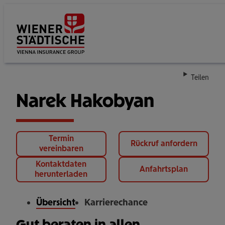
Su
Teilen
Narek Hakobyan
Termin
Rückruf anfordern
vereinbaren
Kontaktdaten
Anfahrtsplan
herunterladen
Übersicht
Karrierechance
Gut beraten in allen