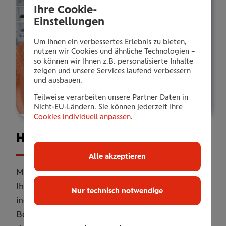
Ihre Cookie-
Einstellungen
Um Ihnen ein verbessertes Erlebnis zu bieten,
nutzen wir Cookies und ähnliche Technologien –
so können wir Ihnen z.B. personalisierte Inhalte
zeigen und unsere Services laufend verbessern
und ausbauen.
Teilweise verarbeiten unsere Partner Daten in
Nicht-EU-Ländern. Sie können jederzeit Ihre
Cookies individuell anpassen
.
Haus­halts­ver­si­che­rung
Alle akzeptieren
Mit unserer Haushaltsversicherung sichern Sie
Ihr Zuhause umfassend ab. Online oder
Nur technisch notwendige
individuell erweitert mit persönlicher
Betreuung. Flexibel anpassbar, damit Sie genau