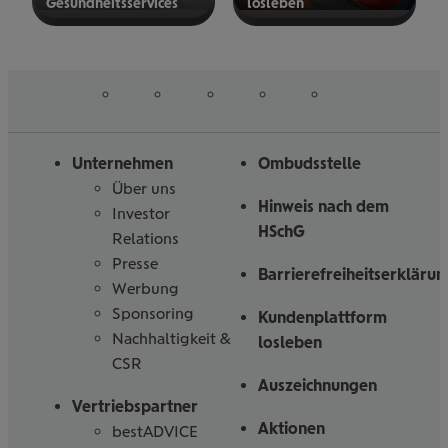
Gesund­heits­ser­vices
los­le­ben
mehr
mehr
erfahren
erfahren
auf
auf
auf
auf
auf
Folgen
Linked
Instagram
Facebook
Tiktoc
YouTube
Sie
in
uns
Unternehmen
Ombudsstelle
Über uns
Hinweis nach dem
Investor
HSchG
Relations
Presse
Barrierefreiheitserklärun
Werbung
Sponsoring
Kundenplattform
Nachhaltigkeit &
losleben
CSR
Auszeichnungen
Vertriebspartner
Aktionen
bestADVICE