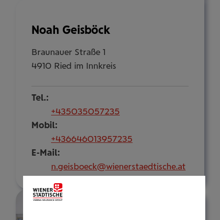
Noah Geisböck
Braunauer Straße 1
4910 Ried im Innkreis
Tel.:
+435035057235
Mobil:
+436646013957235
E-Mail:
n.geisboeck@wienerstaedtische.at