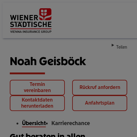
Su
Teilen
Noah Geisböck
Termin
Rückruf anfordern
vereinbaren
Kontaktdaten
Anfahrtsplan
herunterladen
Übersicht
Karrierechance
Gut beraten in allen