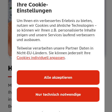
Ihre Cookie-
Einstellungen
Um Ihnen ein verbessertes Erlebnis zu bieten,
nutzen wir Cookies und ähnliche Technologien –
so können wir Ihnen z.B. personalisierte Inhalte
zeigen und unsere Services laufend verbessern
und ausbauen.
Teilweise verarbeiten unsere Partner Daten in
Nicht-EU-Ländern. Sie können jederzeit Ihre
Cookies individuell anpassen
.
Haus­halts­ver­si­che­rung
Alle akzeptieren
Mit unserer Haushaltsversicherung sichern Sie
Ihr Zuhause umfassend ab. Online oder
Nur technisch notwendige
individuell erweitert mit persönlicher
Betreuung. Flexibel anpassbar, damit Sie genau