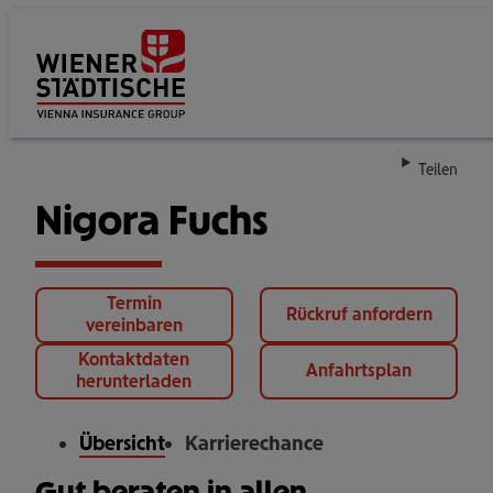
Su
Teilen
Nigora Fuchs
Termin
Rückruf anfordern
vereinbaren
Kontaktdaten
Anfahrtsplan
herunterladen
Übersicht
Karrierechance
Gut beraten in allen