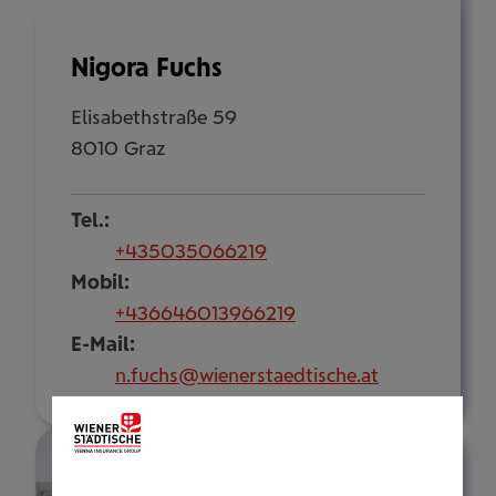
Nigora Fuchs
Elisabethstraße 59
8010 Graz
Tel.:
+435035066219
Mobil:
+436646013966219
E-Mail:
n.fuchs@wienerstaedtische.at