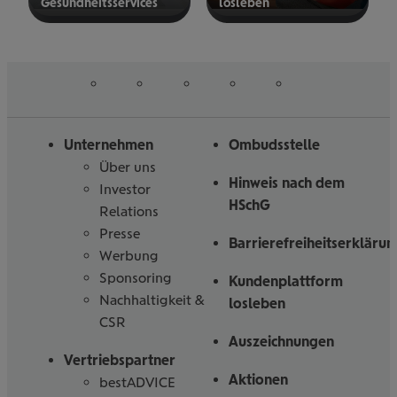
Gesund­heits­ser­vices
los­le­ben
mehr
mehr
erfahren
erfahren
auf
auf
auf
auf
auf
Folgen
Linked
Instagram
Facebook
Tiktoc
YouTube
Sie
in
uns
Unternehmen
Ombudsstelle
Über uns
Hinweis nach dem
Investor
HSchG
Relations
Presse
Barrierefreiheitserklärun
Werbung
Sponsoring
Kundenplattform
Nachhaltigkeit &
losleben
CSR
Auszeichnungen
Vertriebspartner
Aktionen
bestADVICE