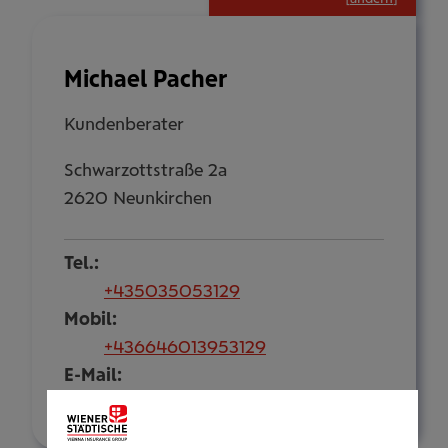
Michael Pacher
Kundenberater
Schwarzottstraße 2a
2620 Neunkirchen
Tel.:
+435035053129
Mobil:
+436646013953129
E-Mail:
m.pacher@wienerstaedtische.at