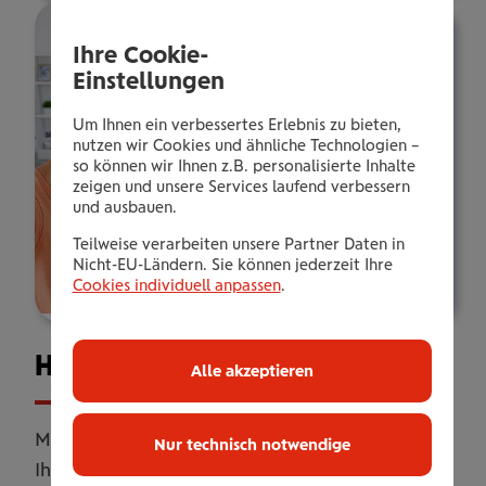
Ihre Cookie-
Einstellungen
Um Ihnen ein verbessertes Erlebnis zu bieten,
nutzen wir Cookies und ähnliche Technologien –
so können wir Ihnen z.B. personalisierte Inhalte
zeigen und unsere Services laufend verbessern
und ausbauen.
Teilweise verarbeiten unsere Partner Daten in
Nicht-EU-Ländern. Sie können jederzeit Ihre
Cookies individuell anpassen
.
Haus­halts­ver­si­che­rung
Alle akzeptieren
Mit unserer Haushaltsversicherung sichern Sie
Nur technisch notwendige
Ihr Zuhause umfassend ab. Online oder