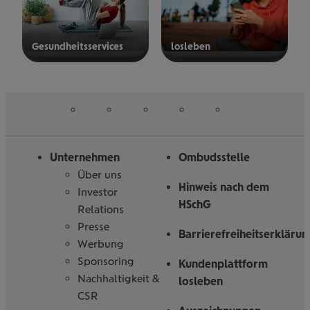
Gesund­heits­ser­vices
los­le­ben
mehr
mehr
erfahren
erfahren
auf
auf
auf
auf
auf
Folgen
Linked
Instagram
Facebook
Tiktoc
YouTube
Sie
in
uns
Unternehmen
Ombudsstelle
Über uns
Hinweis nach dem
Investor
HSchG
Relations
Presse
Barrierefreiheitserklärun
Werbung
Sponsoring
Kundenplattform
Nachhaltigkeit &
losleben
CSR