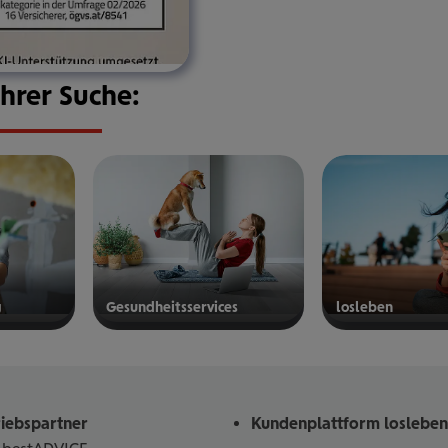
Ihrer Suche:
g
Gesund­heits­ser­vices
los­le­ben
mehr
mehr
erfahren
erfahren
riebspartner
Kundenplattform losleben