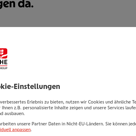
gen da.
Manfred Nohal
Obere Donaustraße 49-51
1020 Wien
okie-Einstellungen
Tel.:
+435035024583
verbessertes Erlebnis zu bieten, nutzen wir Cookies und ähnliche T
Mobil:
+436646013924583
 Ihnen z.B. personalisierte Inhalte zeigen und unsere Services lauf
E-Mail:
m.nohal@wienerstaedtische.at
nd ausbauen.
arbeiten unsere Partner Daten in Nicht-EU-Ländern. Sie können jede
iduell anpassen
.