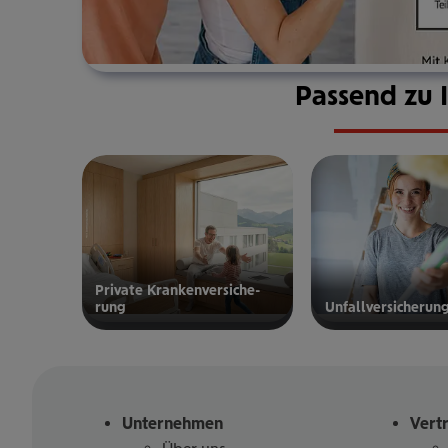
Passend zu 
Private Kran­ken­­­ver­si­che­
rung
Unfall­ver­si­che­run
zur privaten
zur
Kranken­
Unfallversicherung
versicherung
Unternehmen
Vert