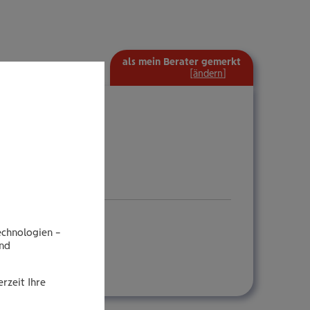
als mein Berater gemerkt
mehr
[
ändern
]
Information
ein-/ausblenden
echnologien –
end
rzeit Ihre