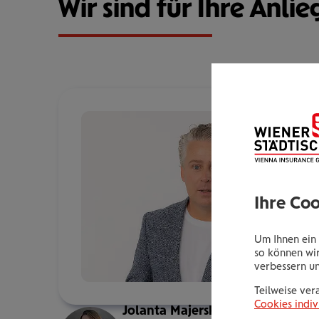
Wir sind für Ihre Anlie
Ihre Co
Um Ihnen ein 
so können wir
verbessern u
Teilweise ver
Cookies indiv
Jolanta Majerska