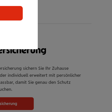
er
r­si­che­rung
rsicherung sichern Sie Ihr Zuhause
er individuell erweitert mit persönlicher
passbar, damit Sie genau den Schutz
uchen.
rsicherung