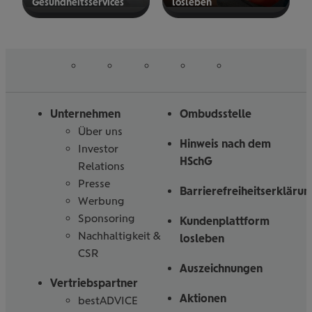
Gesund­heits­ser­vices
los­le­ben
mehr
mehr
erfahren
erfahren
auf
auf
auf
auf
auf
Folgen
Linked
Instagram
Facebook
Tiktoc
YouTube
Sie
in
uns
Unternehmen
Ombudsstelle
Über uns
Hinweis nach dem
Investor
HSchG
Relations
Presse
Barrierefreiheitserklärun
Werbung
Sponsoring
Kundenplattform
Nachhaltigkeit &
losleben
CSR
Auszeichnungen
Vertriebspartner
Aktionen
bestADVICE