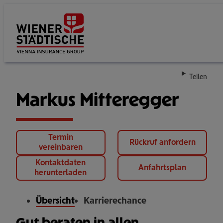
Su
Teilen
Markus Mitteregger
Termin
Rückruf anfordern
vereinbaren
Kontaktdaten
Anfahrtsplan
herunterladen
Übersicht
Karrierechance
Gut beraten in allen