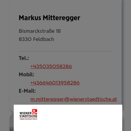
Markus Mitteregger
Bismarckstraße 18
8330 Feldbach
Tel.:
+435035058286
Mobil:
+436646013958286
E-Mail:
m.mitteregger@wienerstaedtische.at