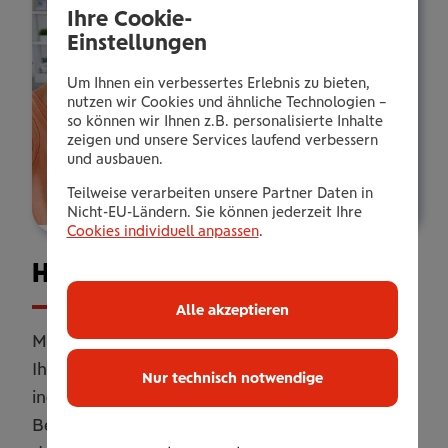
Ihre Cookie-
Einstellungen
Um Ihnen ein verbessertes Erlebnis zu bieten,
nutzen wir Cookies und ähnliche Technologien –
so können wir Ihnen z.B. personalisierte Inhalte
zeigen und unsere Services laufend verbessern
und ausbauen.
Teilweise verarbeiten unsere Partner Daten in
Nicht-EU-Ländern. Sie können jederzeit Ihre
Cookies individuell anpassen
.
Haus­halts­ver­si­che­rung
Alle akzeptieren
Mit unserer Haushaltsversicherung sichern Sie
Ihr Zuhause umfassend ab. Online oder
Nur technisch notwendige
individuell erweitert mit persönlicher
Betreuung. Flexibel anpassbar, damit Sie genau