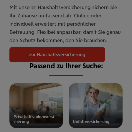
Mit unserer Haushaltsversicherung sichern Sie
Ihr Zuhause umfassend ab. Online oder
individuell erweitert mit persönlicher
Betreuung. Flexibel anpassbar, damit Sie genau
den Schutz bekommen, den Sie brauchen.
zur Haushaltsversicherung
Passend zu Ihrer Suche:
Private Kran­ken­­­ver­si­
che­rung
Unfall­ver­si­che­rung
ur privaten