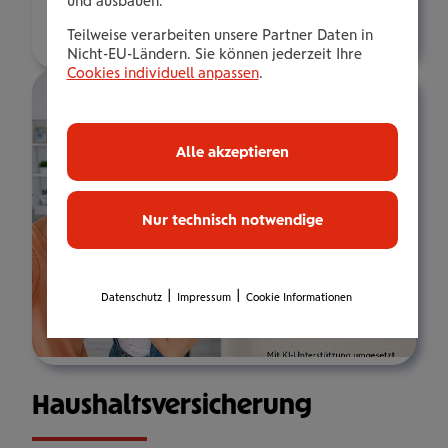
und ausbauen.
Über mich
Teilweise verarbeiten unsere Partner Daten in
Nicht-EU-Ländern. Sie können jederzeit Ihre
Cookies individuell anpassen
.
Alle akzeptieren
Nur technisch notwendige
|
|
Datenschutz
Impressum
Cookie Informationen
Haus­halts­ver­si­che­rung