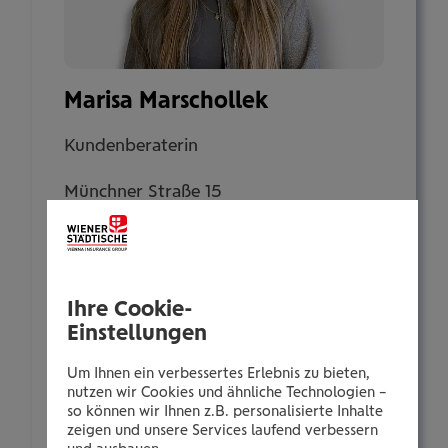
Marisa Marschollek
Kundenberaterin
Münchner Straße 15
6130 Schwaz
Tel.:
Ihre Cookie-
+435035062186
Einstellungen
Mobil:
+436646013962186
Um Ihnen ein verbessertes Erlebnis zu bieten,
nutzen wir Cookies und ähnliche Technologien –
E-Mail:
so können wir Ihnen z.B. personalisierte Inhalte
m.marschollek@wienerstaedtische.at
zeigen und unsere Services laufend verbessern