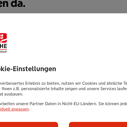
en da.
Michael Lenz
Senior Consultant
okie-Einstellungen
Waldmüllergasse 6
7400 Oberwart
verbessertes Erlebnis zu bieten, nutzen wir Cookies und ähnliche T
 Ihnen z.B. personalisierte Inhalte zeigen und unsere Services lauf
nd ausbauen.
Tel.:
+435035063823
arbeiten unsere Partner Daten in Nicht-EU-Ländern. Sie können jede
Mobil:
+436646013963823
iduell anpassen
.
E-Mail:
m.lenz@wienerstaedtische.at