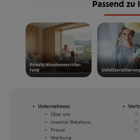
Passend zu 
Private Kran­ken­­­ver­si­che­
rung
Unfall­ver­si­che­run
zur privaten
zur
Kranken­
Unfallversicherung
versicherung
Unternehmen
Vert
Über uns
Investor Relations
Presse
Werbung