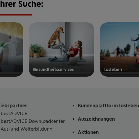
Ihrer Suche:
g
Gesund­heits­ser­vices
los­le­ben
mehr
mehr
erfahren
erfahren
riebspartner
Kundenplattform losleben
bestADVICE
Auszeichnungen
bestADVICE Downloadcenter
Aus-und Weiterbildung
Aktionen