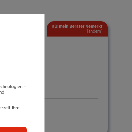
als mein Berater gemerkt
[
ändern
]
echnologien –
end
rzeit Ihre