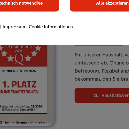
technisch notwendige
Alle akzeptieren
|
Impressum
|
Cookie Informationen
Haus­halts­ve
Mit unserer Haushaltsve
umfassend ab. Online od
Betreuung. Flexibel an
bekommen, den Sie bra
zur Haushaltsve