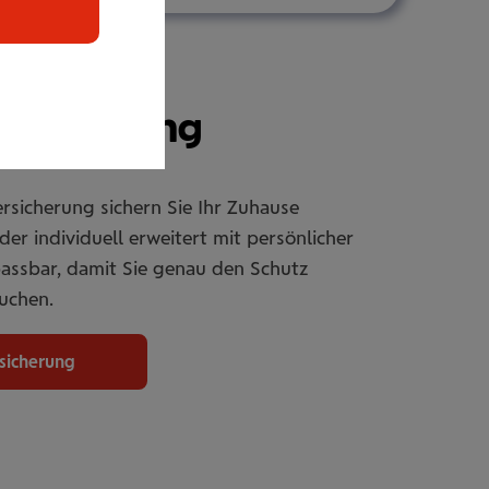
r­si­che­rung
rsicherung sichern Sie Ihr Zuhause
er individuell erweitert mit persönlicher
passbar, damit Sie genau den Schutz
uchen.
rsicherung