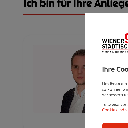
Ich bin für Ihre Anlieg
Ihre Co
Um Ihnen ein 
so können wir
verbessern u
Teilweise ver
Cookies indiv