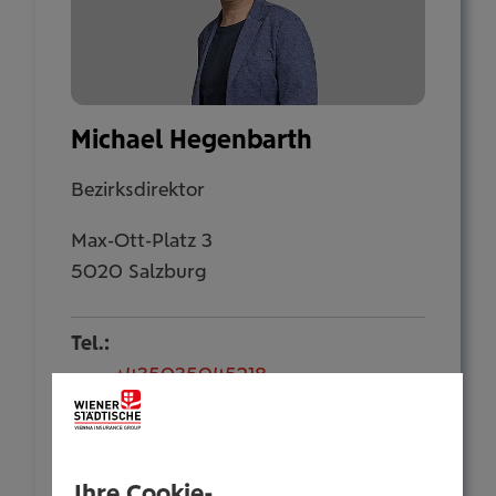
Michael Hegenbarth
Bezirksdirektor
Max-Ott-Platz 3
5020 Salzburg
Tel.:
+435035045218
Mobil:
+436646013945218
E-Mail:
Ihre Cookie-