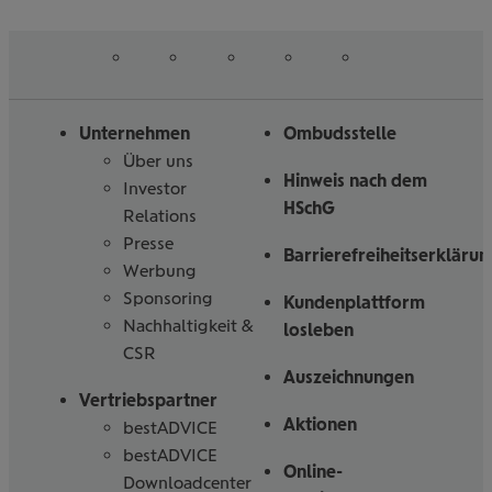
erfahren
erfahren
auf
auf
auf
auf
auf
Folgen
Linked
Instagram
Facebook
Tiktoc
YouTube
Sie
in
uns
Unternehmen
Ombudsstelle
Über uns
Hinweis nach dem
Investor
HSchG
Relations
Presse
Barrierefreiheitserklärun
Werbung
Sponsoring
Kundenplattform
Nachhaltigkeit &
losleben
CSR
Auszeichnungen
Vertriebspartner
Aktionen
bestADVICE
bestADVICE
Online-
Downloadcenter