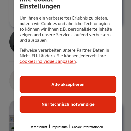
m.hegenbarth@wienerstaedtische.at
Einstellungen
Über mich
Um Ihnen ein verbessertes Erlebnis zu bieten,
nutzen wir Cookies und ähnliche Technologien –
so können wir Ihnen z.B. personalisierte Inhalte
Adis Nedziposki
zeigen und unsere Services laufend verbessern
und ausbauen.
Senior Consultant
Teilweise verarbeiten unsere Partner Daten in
Details
Nicht-EU-Ländern. Sie können jederzeit Ihre
Cookies individuell anpassen
.
Christian Wondrak
Bezirksdirektor
Alle akzeptieren
Details
Nur technisch notwendige
|
|
Datenschutz
Impressum
Cookie Informationen