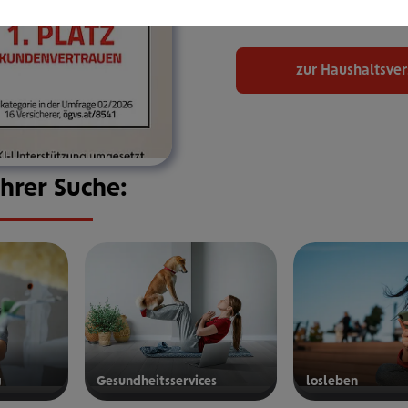
bekommen, den Sie bra
zur Haushaltsve
Ihrer Suche:
g
Gesund­heits­ser­vices
los­le­ben