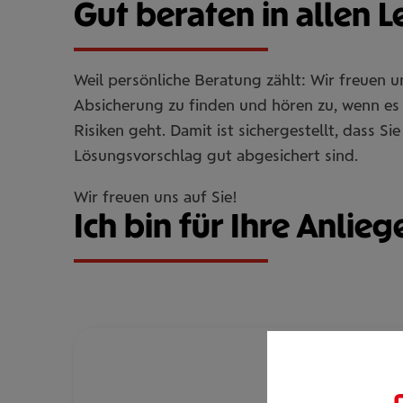
Gut beraten in allen 
Weil persönliche Beratung zählt: Wir freuen 
Absicherung zu finden und hören zu, wenn es 
Risiken geht. Damit ist sichergestellt, dass 
Lösungsvorschlag gut abgesichert sind.
Wir freuen uns auf Sie!
Ich bin für Ihre Anlieg