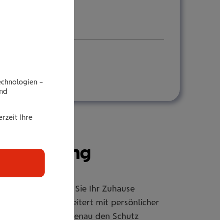
echnologien –
end
rzeit Ihre
r­si­che­rung
rsicherung sichern Sie Ihr Zuhause
er individuell erweitert mit persönlicher
passbar, damit Sie genau den Schutz