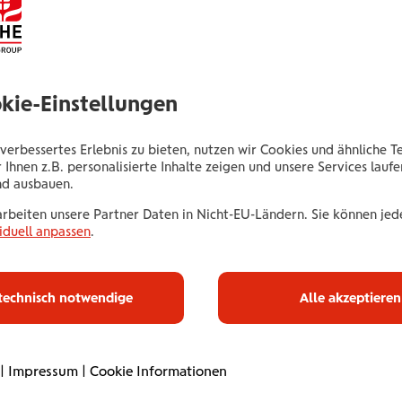
Untere Donaulände 40
4020 Linz
Tel.:
+435035042033
okie-Einstellungen
Mobil:
+436646013942033
E-Mail:
m.ghani@wienerstaedtische.at
verbessertes Erlebnis zu bieten, nutzen wir Cookies und ähnliche T
 Ihnen z.B. personalisierte Inhalte zeigen und unsere Services lauf
nd ausbauen.
arbeiten unsere Partner Daten in Nicht-EU-Ländern. Sie können jede
iduell anpassen
.
Haus­halts­ve
technisch notwendige
Alle akzeptieren
Mit unserer Haushaltsve
umfassend ab. Online od
|
Impressum
|
Cookie Informationen
Betreuung. Flexibel an