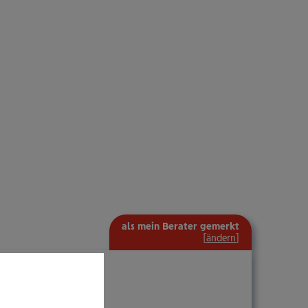
als mein Berater gemerkt
[
ändern
]