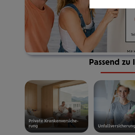
Passend zu 
Private Kran­ken­­­ver­si­che­
rung
Unfall­ver­si­che­run
zur privaten