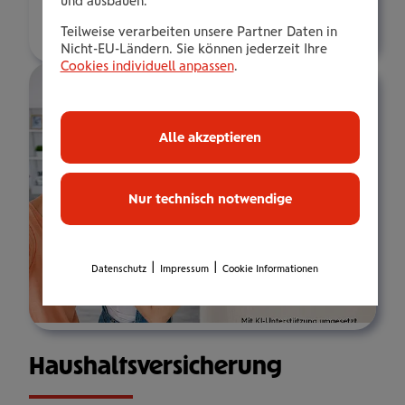
und ausbauen.
Über mich
Teilweise verarbeiten unsere Partner Daten in
Nicht-EU-Ländern. Sie können jederzeit Ihre
Cookies individuell anpassen
.
Alle akzeptieren
Nur technisch notwendige
|
|
Datenschutz
Impressum
Cookie Informationen
Haus­halts­ver­si­che­rung