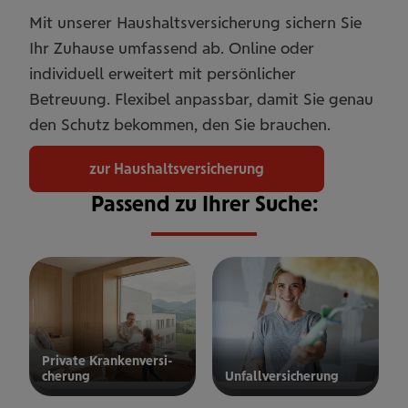
Mit unserer Haushaltsversicherung sichern Sie
Ihr Zuhause umfassend ab. Online oder
individuell erweitert mit persönlicher
Betreuung. Flexibel anpassbar, damit Sie genau
den Schutz bekommen, den Sie brauchen.
zur Haushaltsversicherung
Passend zu Ihrer Suche:
Private Kran­ken­­­ver­si­
che­rung
Unfall­ver­si­che­rung
ur privaten