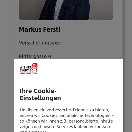
Markus Ferstl
Versicherungsexp.
Mittergasse 4
8600 Bruck an der Mur
Tel.:
Ihre Cookie-
+435035058813
Einstellungen
Mobil:
+436646013958813
Um Ihnen ein verbessertes Erlebnis zu bieten,
nutzen wir Cookies und ähnliche Technologien –
E-Mail:
so können wir Ihnen z.B. personalisierte Inhalte
m.ferstl@wienerstaedtische.at
zeigen und unsere Services laufend verbessern