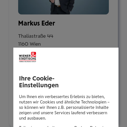
Markus Eder
Thaliastraße 44
1160 Wien
Tel.:
+435035051133
Ihre Cookie-
Mobil:
Einstellungen
+436646013951133
E-Mail:
Um Ihnen ein verbessertes Erlebnis zu bieten,
m.eder@wienerstaedtische.at
nutzen wir Cookies und ähnliche Technologien –
so können wir Ihnen z.B. personalisierte Inhalte
zeigen und unsere Services laufend verbessern
Über mich
und ausbauen.