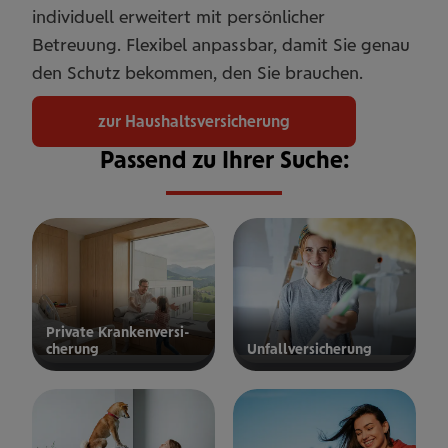
individuell erweitert mit persönlicher
Betreuung. Flexibel anpassbar, damit Sie genau
den Schutz bekommen, den Sie brauchen.
zur Haushaltsversicherung
Passend zu Ihrer Suche:
Private Kran­ken­­­ver­si­
che­rung
Unfall­ver­si­che­rung
ur privaten
zur
Kranken­
Unfallversicherung
ersicherung