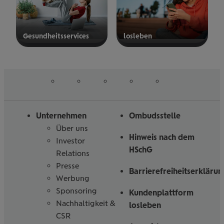
Gesund­heits­ser­vices
los­le­ben
mehr
mehr
erfahren
erfahren
auf
auf
auf
auf
auf
Folgen
Linked
Instagram
Facebook
Tiktoc
YouTube
Sie
in
uns
Unternehmen
Ombudsstelle
Über uns
Hinweis nach dem
Investor
HSchG
Relations
Presse
Barrierefreiheitserklärun
Werbung
Sponsoring
Kundenplattform
Nachhaltigkeit &
losleben
CSR