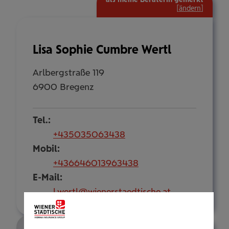
[
ändern
]
Lisa Sophie Cumbre Wertl
Arlbergstraße 119
6900 Bregenz
Tel.:
+435035063438
Mobil:
+436646013963438
E-Mail:
l.wertl@wienerstaedtische.at