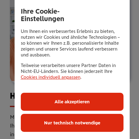
Ihre Cookie-
Einstellungen
Um Ihnen ein verbessertes Erlebnis zu bieten,
nutzen wir Cookies und ähnliche Technologien –
so können wir Ihnen z.B. personalisierte Inhalte
zeigen und unsere Services laufend verbessern
und ausbauen.
Teilweise verarbeiten unsere Partner Daten in
Nicht-EU-Ländern. Sie können jederzeit Ihre
Cookies individuell anpassen
.
Haus­halts­ver­si­che­rung
Alle akzeptieren
Mit unserer Haushaltsversicherung sichern Sie
Nur technisch notwendige
Ihr Zuhause umfassend ab. Online oder
individuell erweitert mit persönlicher