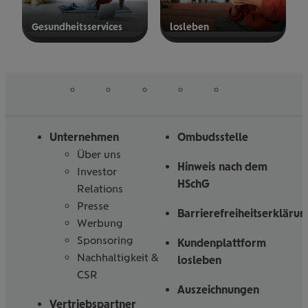
Gesund­heits­ser­vices
los­le­ben
mehr
mehr
erfahren
erfahren
auf
auf
auf
auf
auf
Folgen
Linked
Instagram
Facebook
Tiktoc
YouTube
Sie
in
uns
Unternehmen
Ombudsstelle
Über uns
Hinweis nach dem
Investor
HSchG
Relations
Presse
Barrierefreiheitserklärun
Werbung
Sponsoring
Kundenplattform
Nachhaltigkeit &
losleben
CSR
Auszeichnungen
Vertriebspartner