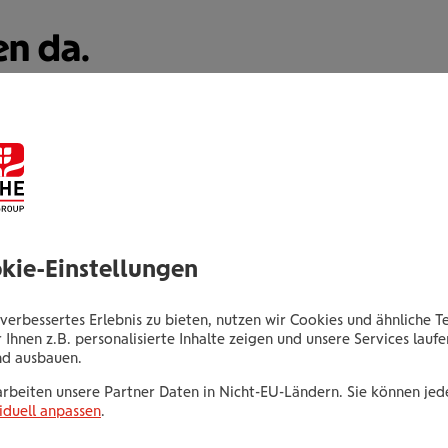
en da.
Larissa Bradaric
Obere Donaustraße 49-51
okie-Einstellungen
1020 Wien
verbessertes Erlebnis zu bieten, nutzen wir Cookies und ähnliche T
 Ihnen z.B. personalisierte Inhalte zeigen und unsere Services lauf
Tel.:
+435035024869
nd ausbauen.
Mobil:
+436646013924869
arbeiten unsere Partner Daten in Nicht-EU-Ländern. Sie können jede
E-Mail:
l.bradaric@wienerstaedtische.at
iduell anpassen
.