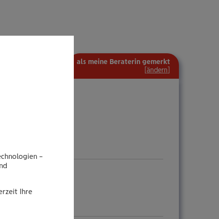
als meine Beraterin gemerkt
[
ändern
]
echnologien –
end
rzeit Ihre