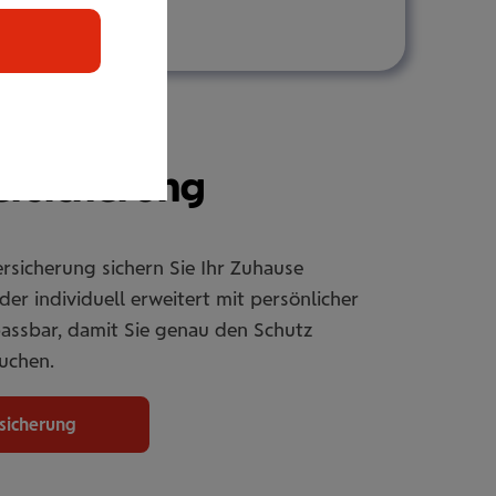
r­si­che­rung
rsicherung sichern Sie Ihr Zuhause
er individuell erweitert mit persönlicher
passbar, damit Sie genau den Schutz
uchen.
rsicherung