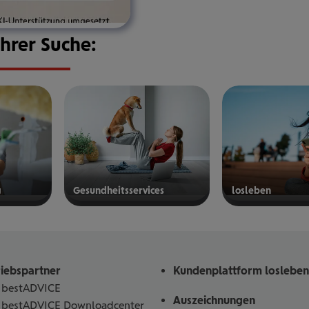
Ihrer Suche:
g
Gesund­heits­ser­vices
los­le­ben
mehr
mehr
erfahren
erfahren
riebspartner
Kundenplattform losleben
bestADVICE
Auszeichnungen
bestADVICE Downloadcenter