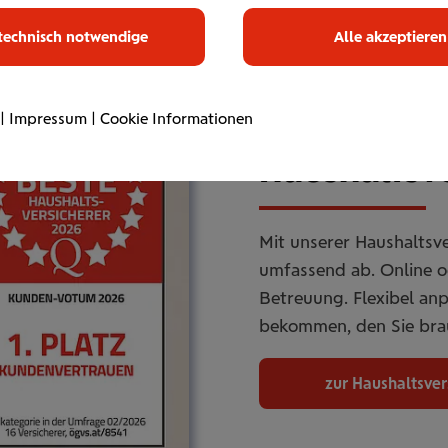
technisch notwendige
Alle akzeptieren
|
Impressum
|
Cookie Informationen
Haus­halts­ve
Mit unserer Haushaltsve
umfassend ab. Online od
Betreuung. Flexibel an
bekommen, den Sie bra
zur Haushaltsve