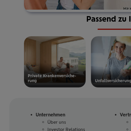
Passend zu 
Private Kran­ken­­­ver­si­che­
rung
Unfall­ver­si­che­run
zur privaten
zur
Kranken­
Unfallversicherung
versicherung
Unternehmen
Vert
Über uns
Investor Relations