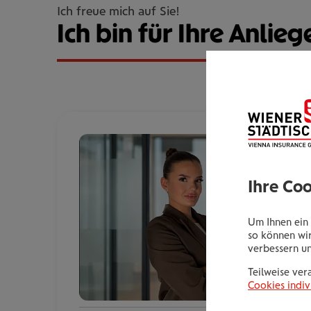
Ich freue mich auf Sie!
Ich bin für Ihre Anlieg
Ihre Co
Um Ihnen ein 
so können wir
verbessern u
Teilweise ver
Cookies indiv