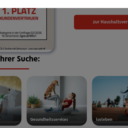
bekommen, den Sie bra
zur Haushaltsve
Ihrer Suche:
g
Gesund­heits­ser­vices
los­le­ben