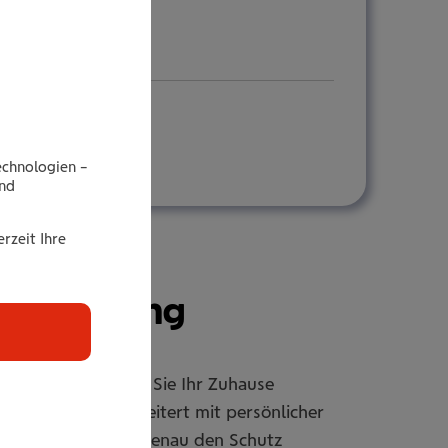
echnologien –
end
rzeit Ihre
r­si­che­rung
rsicherung sichern Sie Ihr Zuhause
er individuell erweitert mit persönlicher
passbar, damit Sie genau den Schutz