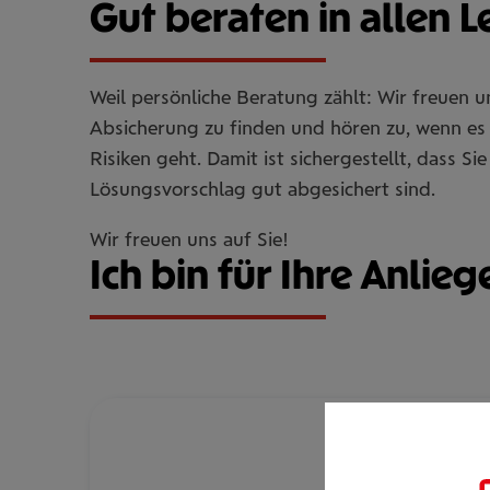
Gut beraten in allen 
Weil persönliche Beratung zählt: Wir freuen 
Absicherung zu finden und hören zu, wenn es 
Risiken geht. Damit ist sichergestellt, dass 
Lösungsvorschlag gut abgesichert sind.
Wir freuen uns auf Sie!
Ich bin für Ihre Anlieg