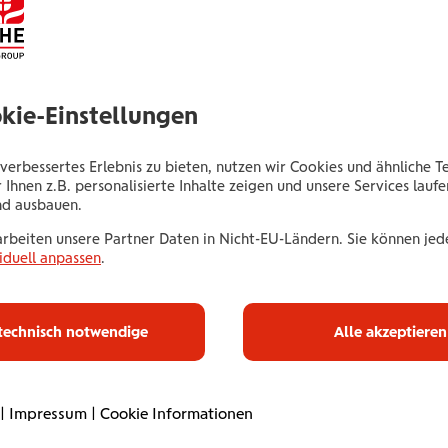
Bischof Berthold-Platz 4
2301 Groß-Enzersdorf
Tel.:
+435035052692
okie-Einstellungen
Mobil:
+436646013952692
E-Mail:
k.alandag@wienerstaedtische.at
verbessertes Erlebnis zu bieten, nutzen wir Cookies und ähnliche T
 Ihnen z.B. personalisierte Inhalte zeigen und unsere Services lauf
nd ausbauen.
arbeiten unsere Partner Daten in Nicht-EU-Ländern. Sie können jede
iduell anpassen
.
Haus­halts­ve
technisch notwendige
Alle akzeptieren
Mit unserer Haushaltsve
umfassend ab. Online od
|
Impressum
|
Cookie Informationen
Betreuung. Flexibel an