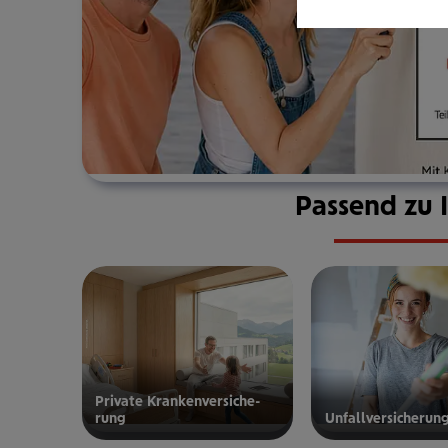
Passend zu 
Private Kran­ken­­­ver­si­che­
rung
Unfall­ver­si­che­run
zur privaten