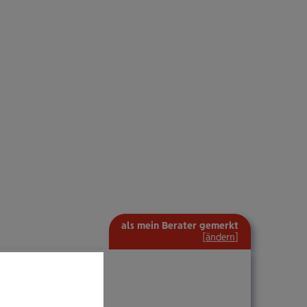
als mein Berater gemerkt
[
ändern
]