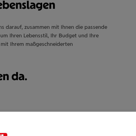
Lebenslagen
uns darauf, zusammen mit Ihnen die passende
um Ihren Lebensstil, Ihr Budget und Ihre
Sie mit Ihrem maßgeschneiderten
en da.
Kerim Adem Alandag