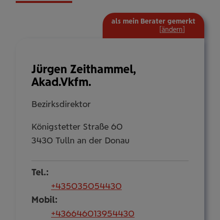
als mein Berater gemerkt
mehr
[
ändern
]
Informat
ein-/aus
Jürgen Zeithammel,
Akad.Vkfm.
Bezirksdirektor
Königstetter Straße 60
3430 Tulln an der Donau
Tel.:
+435035054430
Mobil:
+436646013954430