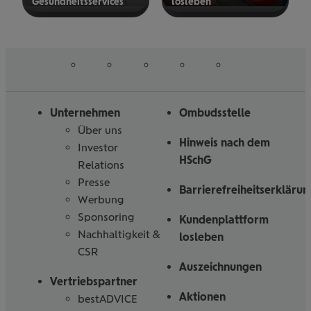
Gesund­heits­ser­vices
los­le­ben
mehr
mehr
erfahren
erfahren
auf
auf
auf
auf
auf
Folgen
Linked
Instagram
Facebook
Tiktoc
YouTube
Sie
in
uns
Unternehmen
Ombudsstelle
Über uns
Hinweis nach dem
Investor
HSchG
Relations
Presse
Barrierefreiheitserklärun
Werbung
Sponsoring
Kundenplattform
Nachhaltigkeit &
losleben
CSR
Auszeichnungen
Vertriebspartner
Aktionen
bestADVICE