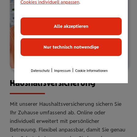
Cookies individuell anpassen
.
Alle akzeptieren
Nur technisch notwendige
|
|
Datenschutz
Impressum
Cookie Informationen
Haus­halts­ver­si­che­rung
Mit unserer Haushaltsversicherung sichern Sie
Ihr Zuhause umfassend ab. Online oder
individuell erweitert mit persönlicher
Betreuung. Flexibel anpassbar, damit Sie genau