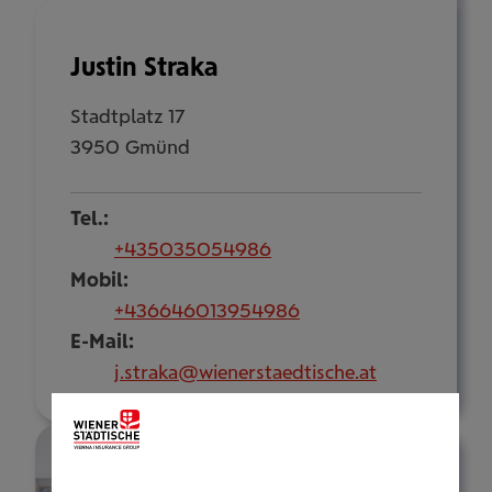
Justin Straka
Stadtplatz 17
3950 Gmünd
Tel.:
+435035054986
Mobil:
+436646013954986
E-Mail:
j.straka@wienerstaedtische.at