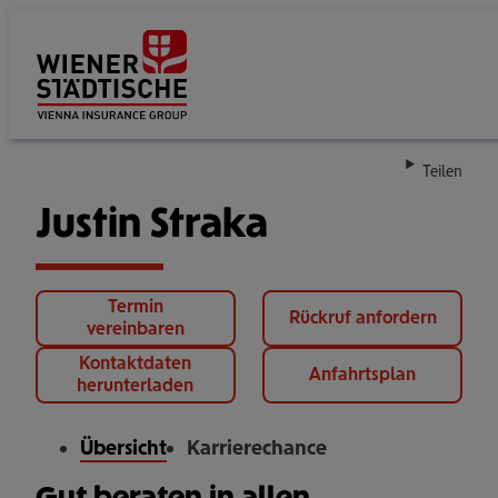
Su
Teilen
Justin Straka
Termin
Rückruf anfordern
vereinbaren
Kontaktdaten
Anfahrtsplan
herunterladen
Übersicht
Karrierechance
Gut beraten in allen