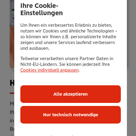
Ihre Cookie-
Einstellungen
Um Ihnen ein verbessertes Erlebnis zu bieten,
nutzen wir Cookies und ähnliche Technologien –
so können wir Ihnen z.B. personalisierte Inhalte
zeigen und unsere Services laufend verbessern
und ausbauen.
Teilweise verarbeiten unsere Partner Daten in
Nicht-EU-Ländern. Sie können jederzeit Ihre
Cookies individuell anpassen
.
Haus­halts­ver­si­che­rung
Alle akzeptieren
Mit unserer Haushaltsversicherung sichern Sie
Ihr Zuhause umfassend ab. Online oder
Nur technisch notwendige
individuell erweitert mit persönlicher
Betreuung. Flexibel anpassbar, damit Sie genau