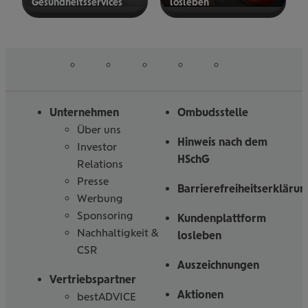
Gesund­heits­ser­vices
los­le­ben
mehr
mehr
erfahren
erfahren
auf
auf
auf
auf
auf
Folgen
Linked
Instagram
Facebook
Tiktoc
YouTube
Sie
in
uns
Unternehmen
Ombudsstelle
Über uns
Hinweis nach dem
Investor
HSchG
Relations
Presse
Barrierefreiheitserklärun
Werbung
Sponsoring
Kundenplattform
Nachhaltigkeit &
losleben
CSR
Auszeichnungen
Vertriebspartner
Aktionen
bestADVICE