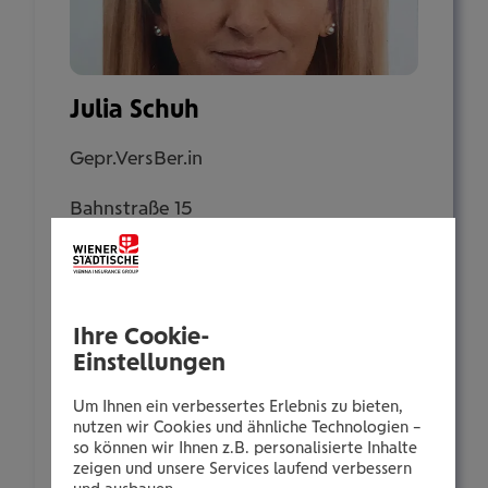
Julia Schuh
Gepr.VersBer.in
Bahnstraße 15
2230 Gänserndorf
Tel.:
Ihre Cookie-
+435035052590
Einstellungen
Mobil:
+436646013952590
Um Ihnen ein verbessertes Erlebnis zu bieten,
nutzen wir Cookies und ähnliche Technologien –
E-Mail:
so können wir Ihnen z.B. personalisierte Inhalte
j.schuh@wienerstaedtische.at
zeigen und unsere Services laufend verbessern