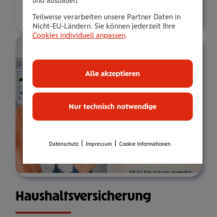
und ausbauen.
Über mich
Teilweise verarbeiten unsere Partner Daten in
Nicht-EU-Ländern. Sie können jederzeit Ihre
Cookies individuell anpassen
.
Alle akzeptieren
Nur technisch notwendige
|
|
Datenschutz
Impressum
Cookie Informationen
Haus­halts­ver­si­che­rung