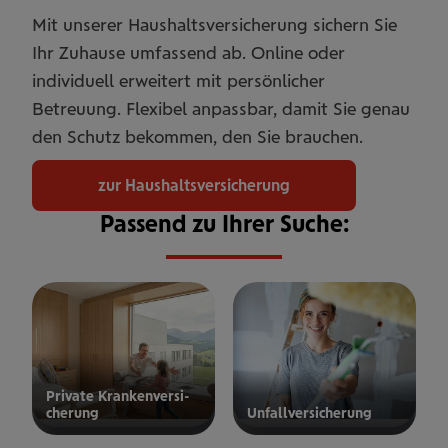
Mit unserer Haushaltsversicherung sichern Sie
Ihr Zuhause umfassend ab. Online oder
individuell erweitert mit persönlicher
Betreuung. Flexibel anpassbar, damit Sie genau
den Schutz bekommen, den Sie brauchen.
zur Haushaltsversicherung
Passend zu Ihrer Suche:
Private Kran­ken­­­ver­si­
che­rung
Unfall­ver­si­che­rung
ur privaten