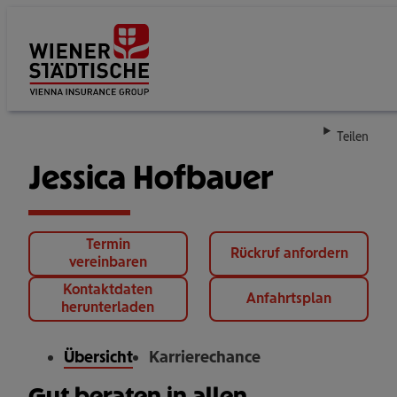
Su
Teilen
Jessica Hofbauer
Termin
Rückruf anfordern
vereinbaren
Kontaktdaten
Anfahrtsplan
herunterladen
Übersicht
Karrierechance
Gut beraten in allen