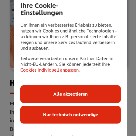
Ihre Cookie-
Einstellungen
Um Ihnen ein verbessertes Erlebnis zu bieten,
nutzen wir Cookies und ähnliche Technologien –
so können wir Ihnen z.B. personalisierte Inhalte
zeigen und unsere Services laufend verbessern
und ausbauen.
Teilweise verarbeiten unsere Partner Daten in
Nicht-EU-Ländern. Sie können jederzeit Ihre
Cookies individuell anpassen
.
Haus­halts­ver­si­che­rung
Alle akzeptieren
Mit unserer Haushaltsversicherung sichern Sie
Ihr Zuhause umfassend ab. Online oder
Nur technisch notwendige
individuell erweitert mit persönlicher
Betreuung. Flexibel anpassbar, damit Sie genau