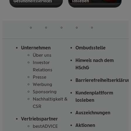
Gesund­heits­ser­vices
los­le­ben
mehr
mehr
erfahren
erfahren
auf
auf
auf
auf
auf
Folgen
Linked
Instagram
Facebook
Tiktoc
YouTube
Sie
in
uns
Unternehmen
Ombudsstelle
Über uns
Hinweis nach dem
Investor
HSchG
Relations
Presse
Barrierefreiheitserklärun
Werbung
Sponsoring
Kundenplattform
Nachhaltigkeit &
losleben
CSR
Auszeichnungen
Vertriebspartner
Aktionen
bestADVICE