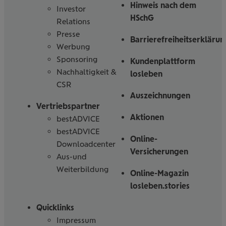
Hinweis nach dem
Investor
HSchG
Relations
Presse
Barrierefreiheitserklärun
Werbung
Sponsoring
Kundenplattform
Nachhaltigkeit &
losleben
CSR
Auszeichnungen
Vertriebspartner
Aktionen
bestADVICE
bestADVICE
Online-
Downloadcenter
Versicherungen
Aus-und
Weiterbildung
Online-Magazin
losleben.stories
Quicklinks
Impressum