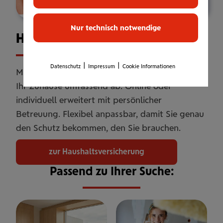
Nur technisch notwendige
Haus­halts­ver­si­che­rung
|
|
Datenschutz
Impressum
Cookie Informationen
Mit unserer Haushaltsversicherung sichern Sie
Ihr Zuhause umfassend ab. Online oder
individuell erweitert mit persönlicher
Betreuung. Flexibel anpassbar, damit Sie genau
den Schutz bekommen, den Sie brauchen.
zur Haushaltsversicherung
Passend zu Ihrer Suche: