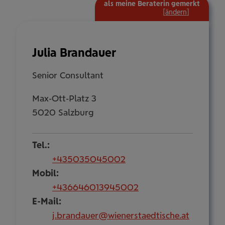
als meine Beraterin gemerkt
mehr
[
ändern
]
Informat
ein-/aus
Julia Brandauer
Senior Consultant
Max-Ott-Platz 3
5020 Salzburg
Tel.:
+435035045002
Mobil:
+436646013945002
E-Mail:
j.brandauer@wienerstaedtische.at