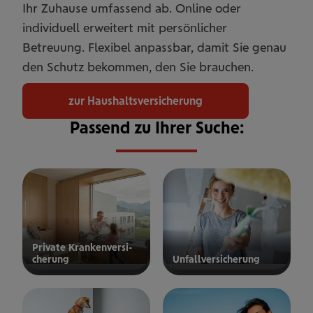
Ihr Zuhause umfassend ab. Online oder
individuell erweitert mit persönlicher
Betreuung. Flexibel anpassbar, damit Sie genau
den Schutz bekommen, den Sie brauchen.
zur Haushaltsversicherung
Passend zu Ihrer Suche:
Private Kran­ken­­­ver­si­
che­rung
Unfall­ver­si­che­rung
ur privaten
zur
Kranken­
Unfallversicherung
ersicherung