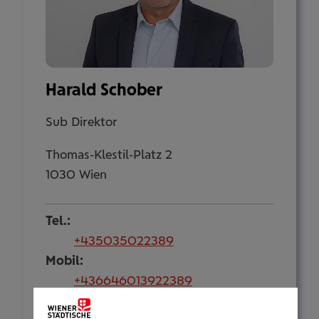
Harald Schober
Sub Direktor
Thomas-Klestil-Platz 2
1030 Wien
Tel.:
+435035022389
Mobil:
+436646013922389
E-Mail: