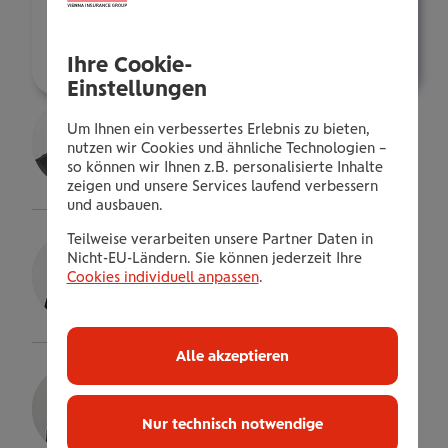
harald.schober@wienerstaedtische.at
Über mich
Ihre Cookie-
Einstellungen
Dieter Dötzl
Um Ihnen ein verbessertes Erlebnis zu bieten,
Direktor im AD.
nutzen wir Cookies und ähnliche Technologien –
so können wir Ihnen z.B. personalisierte Inhalte
Details
zeigen und unsere Services laufend verbessern
und ausbauen.
Gernot Hasenkopf
Teilweise verarbeiten unsere Partner Daten in
Nicht-EU-Ländern. Sie können jederzeit Ihre
Bezirksdirektor
Cookies individuell anpassen
.
Details
Alle akzeptieren
Heinz Schneeweis
Bezirksdirektor
Nur technisch notwendige