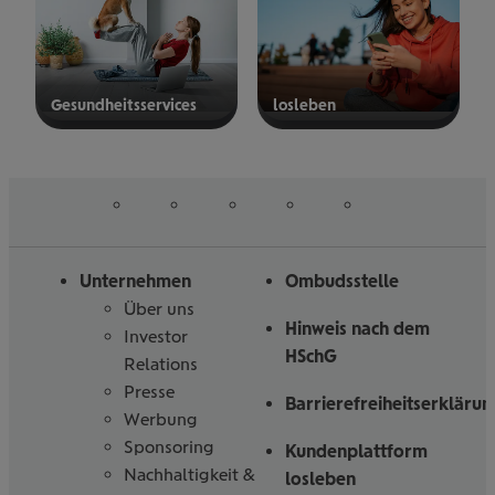
Gesund­heits­ser­vices
los­le­ben
mehr
mehr
erfahren
erfahren
auf
auf
auf
auf
auf
Folgen
Linked
Instagram
Facebook
Tiktoc
YouTube
Sie
in
uns
Unternehmen
Ombudsstelle
Über uns
Hinweis nach dem
Investor
HSchG
Relations
Presse
Barrierefreiheitserklärun
Werbung
Sponsoring
Kundenplattform
Nachhaltigkeit &
losleben