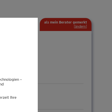
als mein Berater gemerkt
[
ändern
]
echnologien –
end
rzeit Ihre