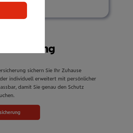
r­si­che­rung
rsicherung sichern Sie Ihr Zuhause
er individuell erweitert mit persönlicher
passbar, damit Sie genau den Schutz
uchen.
rsicherung