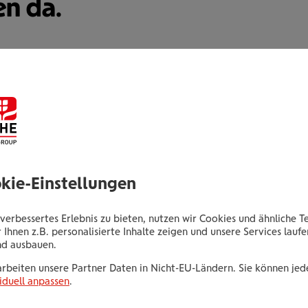
en da.
Ing. Hannes Mayer
Senior Consultant
okie-Einstellungen
Thomas-Klestil-Platz 2
1030 Wien
verbessertes Erlebnis zu bieten, nutzen wir Cookies und ähnliche T
 Ihnen z.B. personalisierte Inhalte zeigen und unsere Services lauf
nd ausbauen.
Tel.:
+435035022499
Mobil:
+436646013922499
arbeiten unsere Partner Daten in Nicht-EU-Ländern. Sie können jede
iduell anpassen
.
E-Mail:
hannes.mayer@wienerstaedtische.at