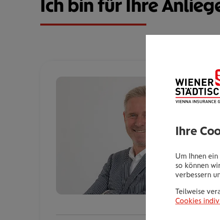
Ich bin für Ihre Anlieg
Ihre Co
Um Ihnen ein 
so können wir
verbessern u
Teilweise ver
Cookies indiv