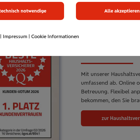
technisch notwendige
Alle akzeptieren
|
Impressum
|
Cookie Informationen
Haus­halts­ve
Mit unserer Haushaltsve
umfassend ab. Online od
Betreuung. Flexibel an
bekommen, den Sie bra
zur Haushaltsve