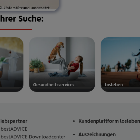
Ihrer Suche:
g
Gesund­heits­ser­vices
los­le­ben
mehr
mehr
erfahren
erfahren
riebspartner
Kundenplattform losleben
bestADVICE
Auszeichnungen
bestADVICE Downloadcenter