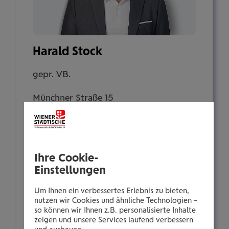
Harald Stock
gepr. VB.
Münchner Straße 15
6130 Schwaz
Tel.:
Ihre Cookie-
+435035062135
Einstellungen
Mobil:
+436646013962135
Um Ihnen ein verbessertes Erlebnis zu bieten,
nutzen wir Cookies und ähnliche Technologien –
E-Mail:
so können wir Ihnen z.B. personalisierte Inhalte
h.stock@wienerstaedtische.at
zeigen und unsere Services laufend verbessern