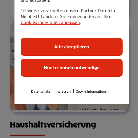
und ausbauen.
Über mich
Teilweise verarbeiten unsere Partner Daten in
Nicht-EU-Ländern. Sie können jederzeit Ihre
Cookies individuell anpassen
.
Alle akzeptieren
Nur technisch notwendige
|
|
Datenschutz
Impressum
Cookie Informationen
Haus­halts­ver­si­che­rung