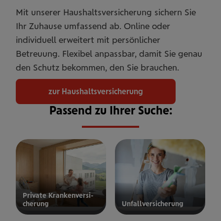
Mit unserer Haushaltsversicherung sichern Sie
Ihr Zuhause umfassend ab. Online oder
individuell erweitert mit persönlicher
Betreuung. Flexibel anpassbar, damit Sie genau
den Schutz bekommen, den Sie brauchen.
zur Haushaltsversicherung
Passend zu Ihrer Suche:
Private Kran­ken­­­ver­si­
che­rung
Unfall­ver­si­che­rung
ur privaten