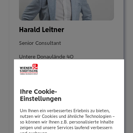
Harald Leitner
Senior Consultant
Untere Donaulände 40
4020 Linz
Tel.:
Ihre Cookie-
+435035042187
Einstellungen
Mobil:
+436646013942187
Um Ihnen ein verbessertes Erlebnis zu bieten,
nutzen wir Cookies und ähnliche Technologien –
E-Mail:
so können wir Ihnen z.B. personalisierte Inhalte
h.leitner@wienerstaedtische.at
zeigen und unsere Services laufend verbessern