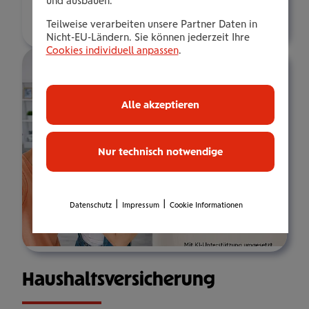
und ausbauen.
Über mich
Teilweise verarbeiten unsere Partner Daten in
Nicht-EU-Ländern. Sie können jederzeit Ihre
Cookies individuell anpassen
.
Alle akzeptieren
Nur technisch notwendige
|
|
Datenschutz
Impressum
Cookie Informationen
Haus­halts­ver­si­che­rung