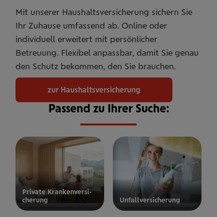
Mit unserer Haushaltsversicherung sichern Sie
Ihr Zuhause umfassend ab. Online oder
individuell erweitert mit persönlicher
Betreuung. Flexibel anpassbar, damit Sie genau
den Schutz bekommen, den Sie brauchen.
zur Haushaltsversicherung
Passend zu Ihrer Suche:
Private Kran­ken­­­ver­si­
che­rung
Unfall­ver­si­che­rung
ur privaten