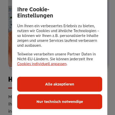
Ihre Cookie-
Einstellungen
Um Ihnen ein verbessertes Erlebnis zu bieten,
nutzen wir Cookies und ähnliche Technologien –
so können wir Ihnen z.B. personalisierte Inhalte
zeigen und unsere Services laufend verbessern
und ausbauen.
Teilweise verarbeiten unsere Partner Daten in
Nicht-EU-Ländern. Sie können jederzeit Ihre
Cookies individuell anpassen
.
Haus­halts­ver­si­che­rung
Alle akzeptieren
Mit unserer Haushaltsversicherung sichern Sie
Nur technisch notwendige
Ihr Zuhause umfassend ab. Online oder
individuell erweitert mit persönlicher