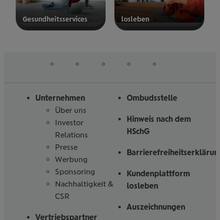
Gesund­heits­ser­vices
los­le­ben
mehr
mehr
erfahren
erfahren
auf
auf
auf
auf
auf
Folgen
Linked
Instagram
Facebook
Tiktoc
YouTube
Sie
in
uns
Unternehmen
Ombudsstelle
Über uns
Hinweis nach dem
Investor
HSchG
Relations
Presse
Barrierefreiheitserklärun
Werbung
Sponsoring
Kundenplattform
Nachhaltigkeit &
losleben
CSR
Auszeichnungen
Vertriebspartner