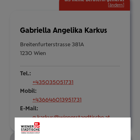
[
ändern
]
Gabriella Angelika Karkus
Breitenfurterstrasse 381A
1230 Wien
Tel.:
+435035051731
Mobil:
+436646013951731
E-Mail:
g.karkus@wienerstaedtische.at