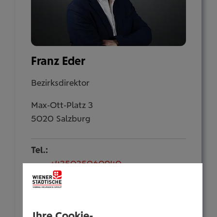
Franz Eder
Bezirksdirektor
Max-Ott-Platz 3
5020 Salzburg
Tel.:
+435035060940
Mobil:
+436646013960940
E-Mail:
Ihre Cookie-