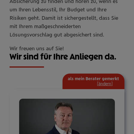
Absicherung zu finden und hören zu, wenn es
um Ihren Lebensstil, Ihr Budget und Ihre
Risiken geht. Damit ist sichergestellt, dass Sie
mit Ihrem maßgeschneiderten
Lösungsvorschlag gut abgesichert sind.
Wir freuen uns auf Sie!
Wir sind für Ihre Anliegen da.
als mein Berater gemerkt
mehr
[
ändern
]
Informat
ein-/aus