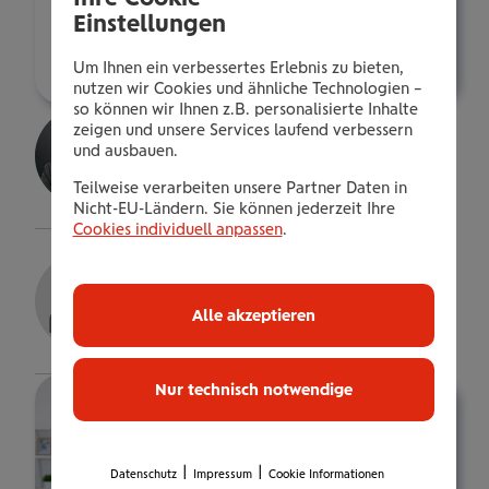
franz.eder@wienerstaedtische.at
Einstellungen
Über mich
Um Ihnen ein verbessertes Erlebnis zu bieten,
nutzen wir Cookies und ähnliche Technologien –
so können wir Ihnen z.B. personalisierte Inhalte
Sarah Kathrin Ernst
zeigen und unsere Services laufend verbessern
und ausbauen.
Gepr.VersBer.in
Teilweise verarbeiten unsere Partner Daten in
Details
Nicht-EU-Ländern. Sie können jederzeit Ihre
Cookies individuell anpassen
.
Stefan Handl
Kundenberater
Alle akzeptieren
Details
Nur technisch notwendige
|
|
Datenschutz
Impressum
Cookie Informationen