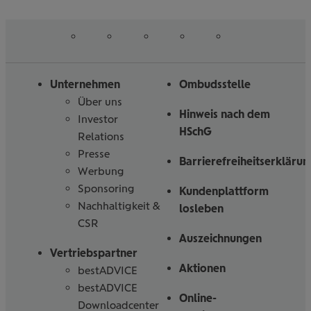
erfahren
erfahren
auf
auf
auf
auf
auf
Folgen
Linked
Instagram
Facebook
Tiktoc
YouTube
Sie
in
uns
Unternehmen
Ombudsstelle
Über uns
Hinweis nach dem
Investor
HSchG
Relations
Presse
Barrierefreiheitserklärun
Werbung
Sponsoring
Kundenplattform
Nachhaltigkeit &
losleben
CSR
Auszeichnungen
Vertriebspartner
Aktionen
bestADVICE
bestADVICE
Online-
Downloadcenter