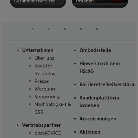
Gesund­heits­ser­vices
los­le­ben
mehr
mehr
erfahren
erfahren
auf
auf
auf
auf
auf
Folgen
Linked
Instagram
Facebook
Tiktoc
YouTube
Sie
in
uns
Unternehmen
Ombudsstelle
Über uns
Hinweis nach dem
Investor
HSchG
Relations
Presse
Barrierefreiheitserklärun
Werbung
Sponsoring
Kundenplattform
Nachhaltigkeit &
losleben
CSR
Auszeichnungen
Vertriebspartner
Aktionen
bestADVICE