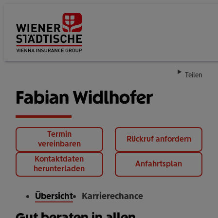
Su
Teilen
Fabian Widlhofer
Termin
Rückruf anfordern
vereinbaren
Kontaktdaten
Anfahrtsplan
herunterladen
Übersicht
Karrierechance
Gut beraten in allen