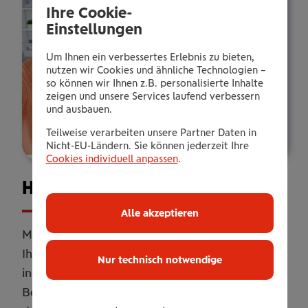
Ihre Cookie-
Einstellungen
Um Ihnen ein verbessertes Erlebnis zu bieten,
nutzen wir Cookies und ähnliche Technologien –
so können wir Ihnen z.B. personalisierte Inhalte
zeigen und unsere Services laufend verbessern
und ausbauen.
Teilweise verarbeiten unsere Partner Daten in
Nicht-EU-Ländern. Sie können jederzeit Ihre
Cookies individuell anpassen
.
Haus­halts­ver­si­che­rung
Alle akzeptieren
Mit unserer Haushaltsversicherung sichern Sie
Ihr Zuhause umfassend ab. Online oder
Nur technisch notwendige
individuell erweitert mit persönlicher
Betreuung. Flexibel anpassbar, damit Sie genau