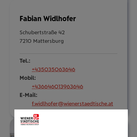
Fabian Widlhofer
Schubertstraße 42
7210 Mattersburg
Tel.:
+435035063646
Mobil:
+436646013963646
E-Mail:
f.widlhofer@wienerstaedtische.at