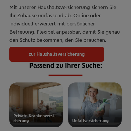
Mit unserer Haushaltsversicherung sichern Sie
Ihr Zuhause umfassend ab. Online oder
individuell erweitert mit persönlicher
Betreuung. Flexibel anpassbar, damit Sie genau
den Schutz bekommen, den Sie brauchen.
zur Haushaltsversicherung
Passend zu Ihrer Suche:
Private Kran­ken­­­ver­si­
che­rung
Unfall­ver­si­che­rung
ur privaten