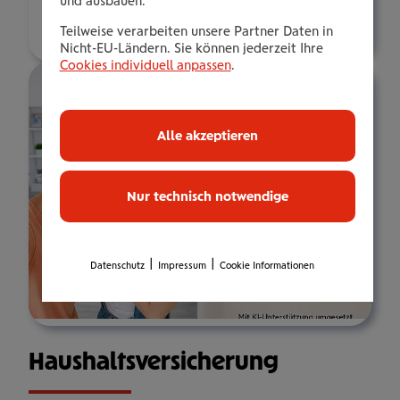
und ausbauen.
Über mich
Teilweise verarbeiten unsere Partner Daten in
Nicht-EU-Ländern. Sie können jederzeit Ihre
Cookies individuell anpassen
.
Alle akzeptieren
Nur technisch notwendige
|
|
Datenschutz
Impressum
Cookie Informationen
Haus­halts­ver­si­che­rung