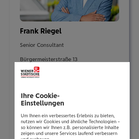
Frank Riegel
Senior Consultant
Bürgermeisterstraße 13
5400 Hallein
Tel.:
Ihre Cookie-
+435035061203
Einstellungen
Mobil:
+436646013961203
Um Ihnen ein verbessertes Erlebnis zu bieten,
nutzen wir Cookies und ähnliche Technologien –
E-Mail:
so können wir Ihnen z.B. personalisierte Inhalte
f.riegel@wienerstaedtische.at
zeigen und unsere Services laufend verbessern