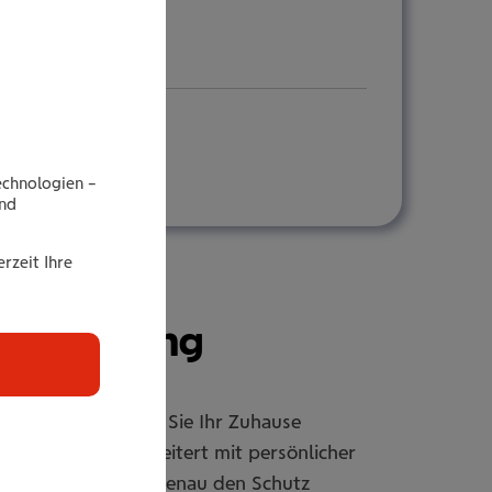
echnologien –
end
rzeit Ihre
r­si­che­rung
rsicherung sichern Sie Ihr Zuhause
er individuell erweitert mit persönlicher
passbar, damit Sie genau den Schutz