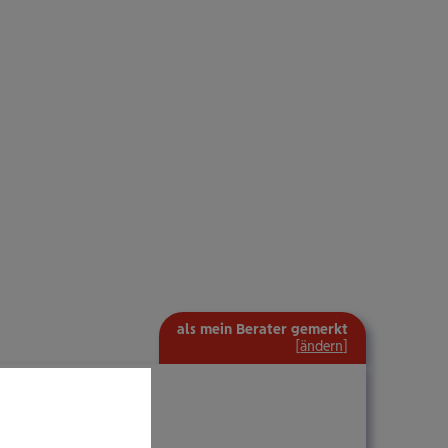
als mein Berater gemerkt
[
ändern
]