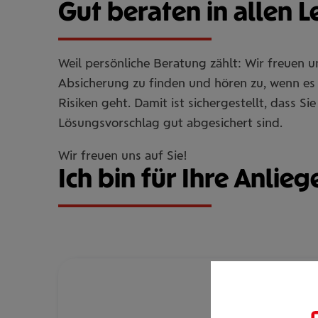
Gut beraten in allen 
Weil persönliche Beratung zählt: Wir freuen 
Absicherung zu finden und hören zu, wenn es 
Risiken geht. Damit ist sichergestellt, dass 
Lösungsvorschlag gut abgesichert sind.
Wir freuen uns auf Sie!
Ich bin für Ihre Anlieg