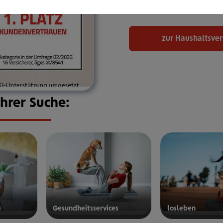
bekommen, den Sie bra
zur Haushaltsve
Ihrer Suche:
g
Gesund­heits­ser­vices
los­le­ben