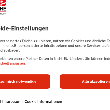
Elisabethstraße 59
8010 Graz
Tel.:
+435035066245
okie-Einstellungen
Mobil:
+436646013966245
E-Mail:
f.kokomeci@wienerstaedtische.at
verbessertes Erlebnis zu bieten, nutzen wir Cookies und ähnliche T
 Ihnen z.B. personalisierte Inhalte zeigen und unsere Services lauf
nd ausbauen.
arbeiten unsere Partner Daten in Nicht-EU-Ländern. Sie können jede
iduell anpassen
.
Haus­halts­ve
technisch notwendige
Alle akzeptieren
Mit unserer Haushaltsve
umfassend ab. Online od
|
Impressum
|
Cookie Informationen
Betreuung. Flexibel an