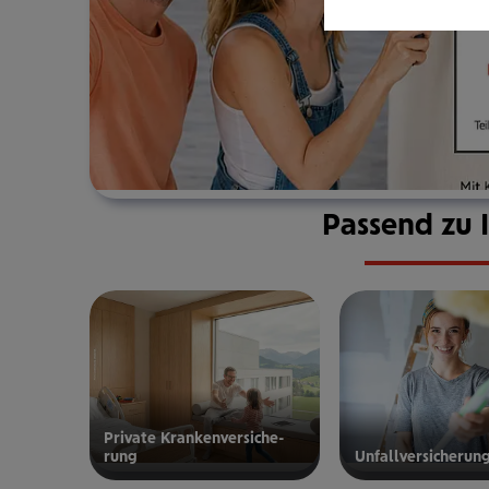
Passend zu 
Private Kran­ken­­­ver­si­che­
rung
Unfall­ver­si­che­run
zur privaten