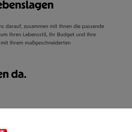
Lebenslagen
uns darauf, zusammen mit Ihnen die passende
um Ihren Lebensstil, Ihr Budget und Ihre
Sie mit Ihrem maßgeschneiderten
en da.
Fatjon Kokomeci