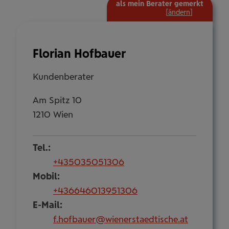
als mein Berater gemerkt
mehr
[
ändern
]
Informat
ein-/aus
Florian Hofbauer
Kundenberater
Am Spitz 10
1210 Wien
Tel.:
+435035051306
Mobil:
+436646013951306
E-Mail:
f.hofbauer@wienerstaedtische.at