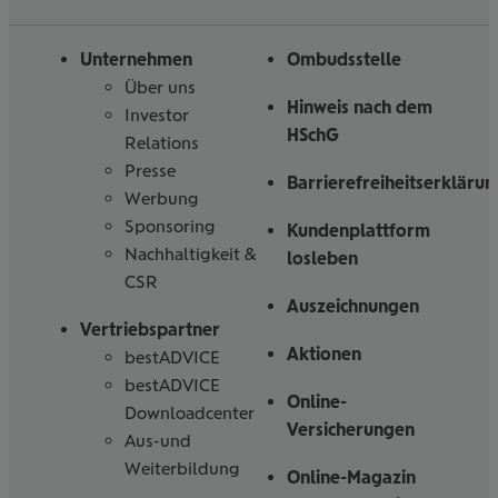
Folgen
Linked
Instagram
Facebook
Tiktoc
YouTube
Sie
in
uns
Unternehmen
Ombudsstelle
Über uns
Hinweis nach dem
Investor
HSchG
Relations
Presse
Barrierefreiheitserklärun
Werbung
Sponsoring
Kundenplattform
Nachhaltigkeit &
losleben
CSR
Auszeichnungen
Vertriebspartner
Aktionen
bestADVICE
bestADVICE
Online-
Downloadcenter
Versicherungen
Aus-und
Weiterbildung
Online-Magazin