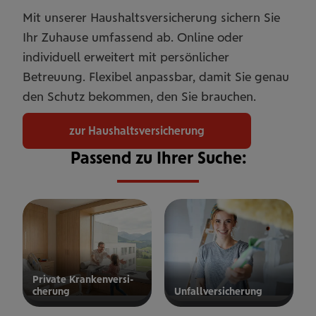
Mit unserer Haushaltsversicherung sichern Sie
Ihr Zuhause umfassend ab. Online oder
individuell erweitert mit persönlicher
Betreuung. Flexibel anpassbar, damit Sie genau
den Schutz bekommen, den Sie brauchen.
zur Haushaltsversicherung
Passend zu Ihrer Suche:
Private Kran­ken­­­ver­si­
che­rung
Unfall­ver­si­che­rung
ur privaten