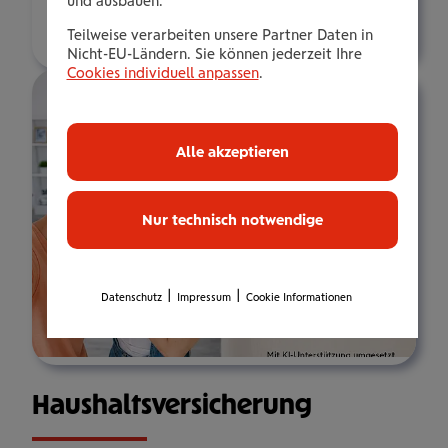
und ausbauen.
Über mich
Teilweise verarbeiten unsere Partner Daten in
Nicht-EU-Ländern. Sie können jederzeit Ihre
Cookies individuell anpassen
.
Alle akzeptieren
Nur technisch notwendige
|
|
Datenschutz
Impressum
Cookie Informationen
Haus­halts­ver­si­che­rung