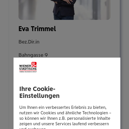
Eva Trimmel
Bez.Dir.in
Bahngasse 9
2500 Baden
Tel.:
Ihre Cookie-
+435035053031
Einstellungen
Mobil:
+436646013953031
Um Ihnen ein verbessertes Erlebnis zu bieten,
nutzen wir Cookies und ähnliche Technologien –
E-Mail:
so können wir Ihnen z.B. personalisierte Inhalte
e.trimmel@wienerstaedtische.at
zeigen und unsere Services laufend verbessern