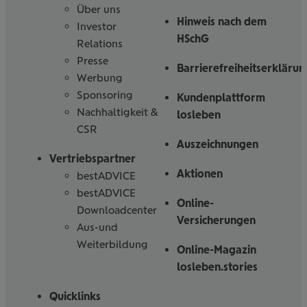
Über uns
Hinweis nach dem
Investor
HSchG
Relations
Presse
Barrierefreiheitserklärun
Werbung
Sponsoring
Kundenplattform
Nachhaltigkeit &
losleben
CSR
Auszeichnungen
Vertriebspartner
Aktionen
bestADVICE
bestADVICE
Online-
Downloadcenter
Versicherungen
Aus-und
Weiterbildung
Online-Magazin
losleben.stories
Quicklinks