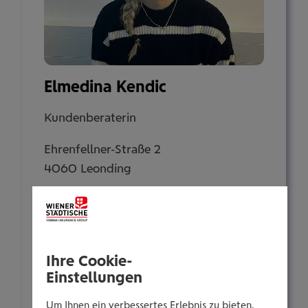
Elmedina Kendic
Kundenberaterin
Ehrenfellner-Straße 2
4060 Leonding
Tel.:
+435035055429
Mobil:
Ihre Cookie-
+436646013955429
Einstellungen
E-Mail:
Um Ihnen ein verbessertes Erlebnis zu bieten,