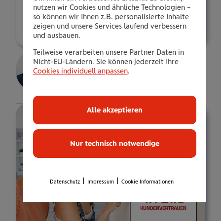
e.kendic@wienerstaedtische.at
nutzen wir Cookies und ähnliche Technologien –
so können wir Ihnen z.B. personalisierte Inhalte
Über mich
zeigen und unsere Services laufend verbessern
und ausbauen.
Jasmin Durakovic
Teilweise verarbeiten unsere Partner Daten in
Nicht-EU-Ländern. Sie können jederzeit Ihre
gepr. VB.
Cookies individuell anpassen
.
Details
Alle akzeptieren
Nur technisch notwendige
|
|
Datenschutz
Impressum
Cookie Informationen