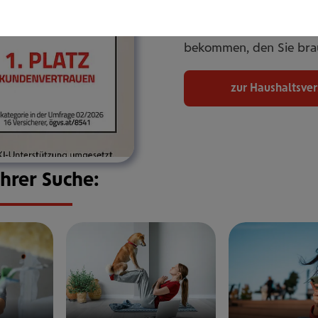
umfassend ab. Online od
Betreuung. Flexibel an
bekommen, den Sie bra
zur Haushaltsve
Ihrer Suche: