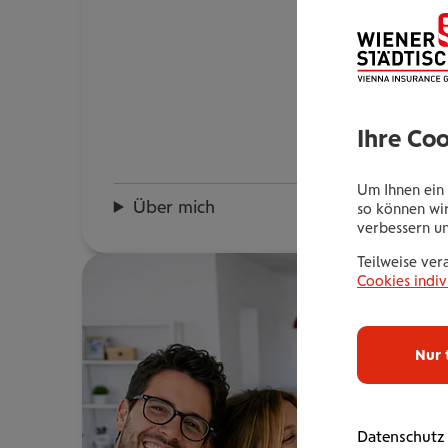
Ihre Co
Um Ihnen ein 
Über mich
so können wir
verbessern u
Teilweise ver
Cookies indiv
Nur 
Datenschutz