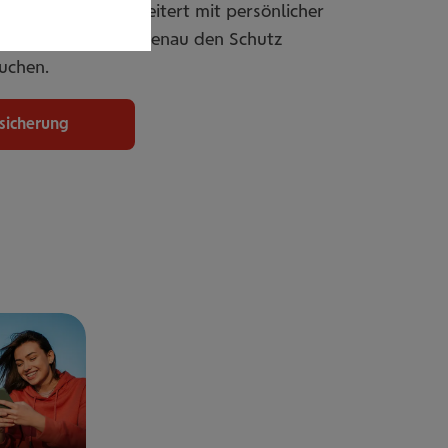
er individuell erweitert mit persönlicher
passbar, damit Sie genau den Schutz
uchen.
rsicherung