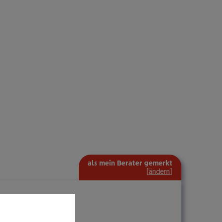
als mein Berater gemerkt
[
ändern
]