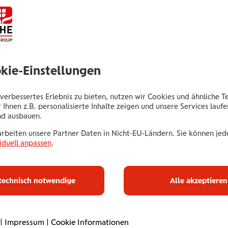
Schwefel 91
6850 Dornbirn
Tel.:
+435035063244
Mobil:
+436646013963244
okie-Einstellungen
E-Mail:
d.sismanlar@wienerstaedtische.at
verbessertes Erlebnis zu bieten, nutzen wir Cookies und ähnliche T
 Ihnen z.B. personalisierte Inhalte zeigen und unsere Services lauf
nd ausbauen.
arbeiten unsere Partner Daten in Nicht-EU-Ländern. Sie können jede
iduell anpassen
.
Haus­halts­ve
technisch notwendige
Alle akzeptieren
Mit unserer Haushaltsve
|
Impressum
|
Cookie Informationen