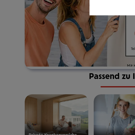
Passend zu 
Private Kran­ken­­­ver­si­che­