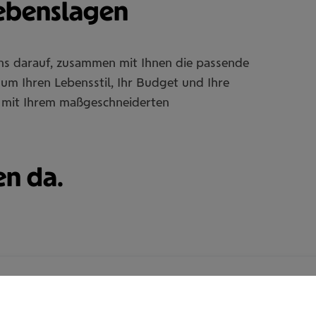
Lebenslagen
uns darauf, zusammen mit Ihnen die passende
um Ihren Lebensstil, Ihr Budget und Ihre
Sie mit Ihrem maßgeschneiderten
en da.
Dogukan Sismanlar