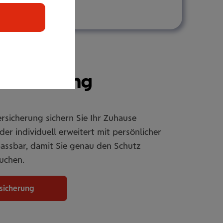
r­si­che­rung
rsicherung sichern Sie Ihr Zuhause
er individuell erweitert mit persönlicher
passbar, damit Sie genau den Schutz
uchen.
rsicherung