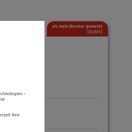
als mein Berater gemerkt
[
ändern
]
echnologien –
end
rzeit Ihre