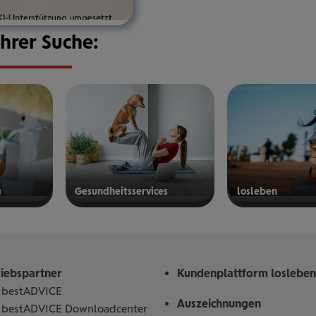
Ihrer Suche:
g
Gesund­heits­ser­vices
los­le­ben
mehr
mehr
erfahren
erfahren
riebspartner
Kundenplattform losleben
bestADVICE
Auszeichnungen
bestADVICE Downloadcenter