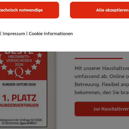
technisch notwendige
Alle akzeptieren
|
Impressum
|
Cookie Informationen
Haus­halts­ve
Mit unserer Haushaltsve
umfassend ab. Online od
Betreuung. Flexibel an
bekommen, den Sie bra
zur Haushaltsve