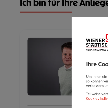
Ich bin für Ihre Anlieg
Ihre Co
Um Ihnen ein 
so können wir
verbessern u
Teilweise ver
Cookies indiv