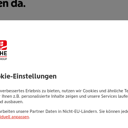
en da.
Daniel Reiter
Sales Manager
okie-Einstellungen
Hans Kappacherstraße 1,
5600 St. Johann im Pongau
verbessertes Erlebnis zu bieten, nutzen wir Cookies und ähnliche T
 Ihnen z.B. personalisierte Inhalte zeigen und unsere Services lauf
nd ausbauen.
Tel.:
+435035061614
Mobil:
+436646013961614
arbeiten unsere Partner Daten in Nicht-EU-Ländern. Sie können jede
iduell anpassen
.
E-Mail:
d.reiter@wienerstaedtische.at